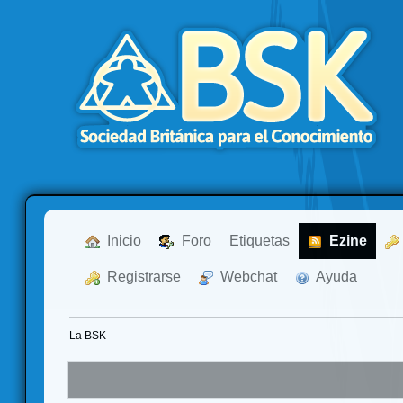
  Inicio
  Foro
Etiquetas
  Ezine
  Registrarse
  Webchat
  Ayuda
La BSK