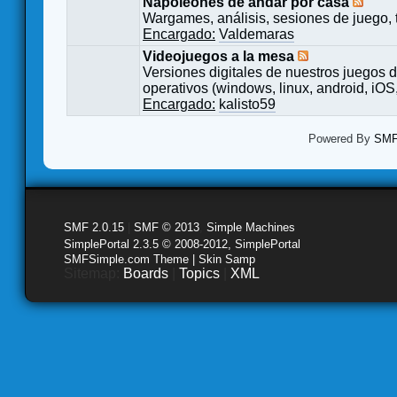
Napoleones de andar por casa
Wargames, análisis, sesiones de juego, 
Encargado:
Valdemaras
Videojuegos a la mesa
Versiones digitales de nuestros juegos d
operativos (windows, linux, android, iOS,
Encargado:
kalisto59
Powered By
SMF 
SMF 2.0.15
|
SMF © 2013
,
Simple Machines
SimplePortal 2.3.5 © 2008-2012, SimplePortal
SMFSimple.com Theme | Skin Samp
Sitemap:
Boards
|
Topics
|
XML