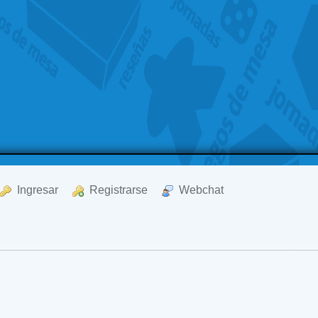
  Ingresar
  Registrarse
  Webchat