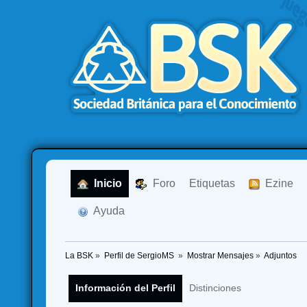
  Inicio
  Foro
Etiquetas
  Ezine
  Ayuda
La BSK
»
Perfil de SergioMS 
»
Mostrar Mensajes
»
Adjuntos
Información del Perfil
Distinciones