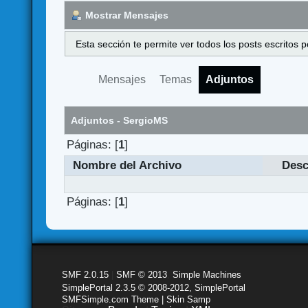
Mostrar Mensajes
Esta sección te permite ver todos los posts escritos
Mensajes
Temas
Adjuntos
Adjuntos - SergioMS
Páginas: [
1
]
Nombre del Archivo
Desc
Páginas: [
1
]
SMF 2.0.15
|
SMF © 2013
,
Simple Machines
SimplePortal 2.3.5 © 2008-2012, SimplePortal
SMFSimple.com Theme | Skin Samp