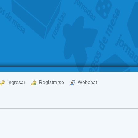
  Ingresar
  Registrarse
  Webchat