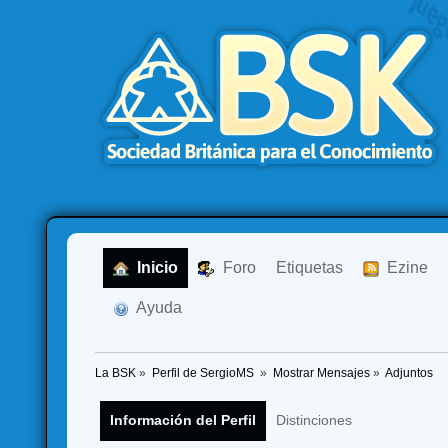
  Inicio
  Foro
Etiquetas
  Ezine
  Ayuda
La BSK
»
Perfil de SergioMS 
»
Mostrar Mensajes
»
Adjuntos
Información del Perfil
Distinciones