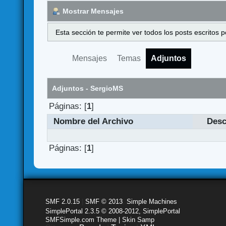
Mostrar Mensajes
Esta sección te permite ver todos los posts escritos
Mensajes
Temas
Adjuntos
Adjuntos - SergioMS
Páginas: [
1
]
Nombre del Archivo
Desc
Páginas: [
1
]
SMF 2.0.15
|
SMF © 2013
,
Simple Machines
SimplePortal 2.3.5 © 2008-2012, SimplePortal
SMFSimple.com Theme | Skin Samp