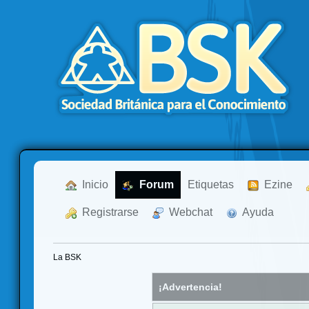
  Inicio
  Forum
Etiquetas
  Ezine
  Registrarse
  Webchat
  Ayuda
La BSK
¡Advertencia!