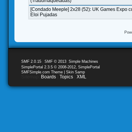
(Tradumaquetadas)
[Condado Meeple] 2x28 (52): UK Games Expo c
Eloi Pujadas
Pow
SMF 2.0.15
|
SMF © 2013
,
Simple Machines
SimplePortal 2.3.5 © 2008-2012, SimplePortal
SMFSimple.com Theme | Skin Samp
Sitemap:
Boards
|
Topics
|
XML