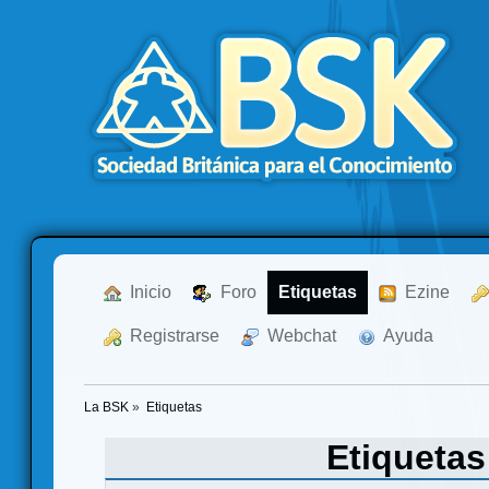
  Inicio
  Foro
Etiquetas
  Ezine
  Registrarse
  Webchat
  Ayuda
La BSK
»
Etiquetas
Etiqueta