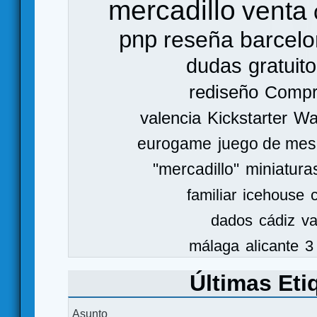
mercadillo
venta
pnp
reseña
barcel
dudas
gratuito
rediseño
Comp
valencia
Kickstarter
Wa
eurogame
juego de mes
"mercadillo"
miniatura
familiar
icehouse
dados
cádiz
va
málaga
alicante
3
Últimas Eti
Asunto