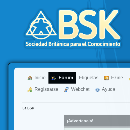
  Inicio
  Forum
Etiquetas
  Ezine
  Registrarse
  Webchat
  Ayuda
La BSK
¡Advertencia!