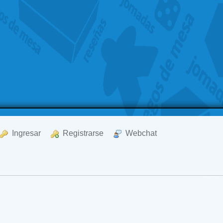
  Ingresar
  Registrarse
  Webchat