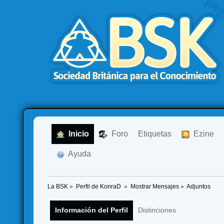
  Inicio
  Foro
Etiquetas
  Ezine
  Ayuda
La BSK
»
Perfil de KonraD 
»
Mostrar Mensajes
»
Adjuntos
Información del Perfil
Distinciones