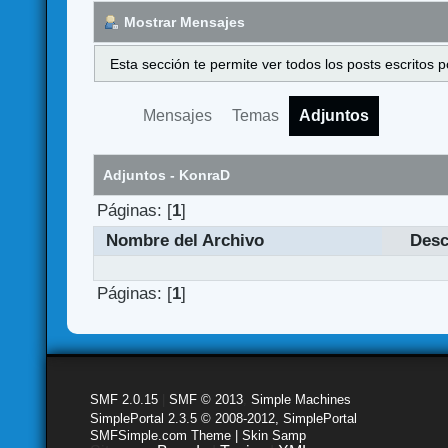
Mostrar Mensajes
Esta sección te permite ver todos los posts escritos
Mensajes
Temas
Adjuntos
Adjuntos - KonraD
Páginas: [
1
]
Nombre del Archivo
Desc
Páginas: [
1
]
SMF 2.0.15
|
SMF © 2013
,
Simple Machines
SimplePortal 2.3.5 © 2008-2012, SimplePortal
SMFSimple.com Theme | Skin Samp