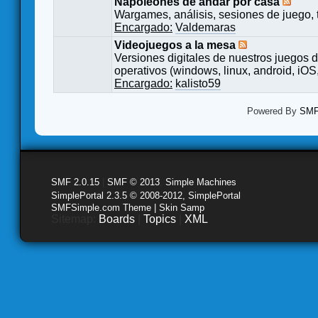
Napoleones de andar por casa
Wargames, análisis, sesiones de juego, 
Encargado:
Valdemaras
Videojuegos a la mesa
Versiones digitales de nuestros juegos d
operativos (windows, linux, android, iOS,
Encargado:
kalisto59
Powered By
SMF 
SMF 2.0.15
|
SMF © 2013
,
Simple Machines
SimplePortal 2.3.5 © 2008-2012, SimplePortal
SMFSimple.com Theme | Skin Samp
Sitemap:
Boards
|
Topics
|
XML