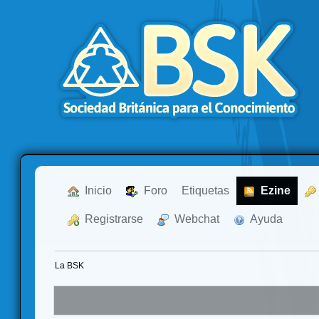
  Inicio
  Foro
Etiquetas
  Ezine
  Registrarse
  Webchat
  Ayuda
La BSK