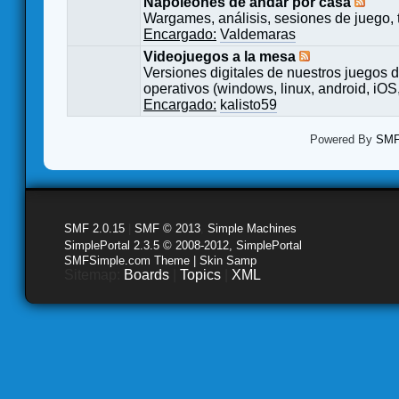
Napoleones de andar por casa
Wargames, análisis, sesiones de juego, 
Encargado:
Valdemaras
Videojuegos a la mesa
Versiones digitales de nuestros juegos d
operativos (windows, linux, android, iOS,
Encargado:
kalisto59
Powered By
SMF 
SMF 2.0.15
|
SMF © 2013
,
Simple Machines
SimplePortal 2.3.5 © 2008-2012, SimplePortal
SMFSimple.com Theme | Skin Samp
Sitemap:
Boards
|
Topics
|
XML