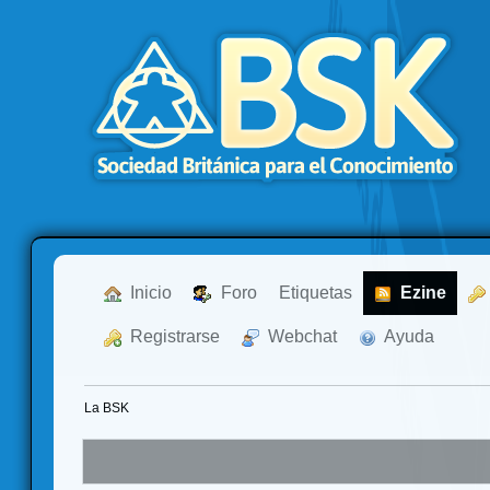
  Inicio
  Foro
Etiquetas
  Ezine
  Registrarse
  Webchat
  Ayuda
La BSK