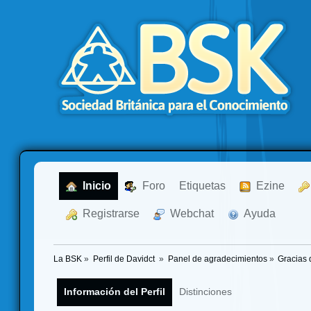
  Inicio
  Foro
Etiquetas
  Ezine
  Registrarse
  Webchat
  Ayuda
La BSK
»
Perfil de Davidct 
»
Panel de agradecimientos
»
Gracias 
Información del Perfil
Distinciones