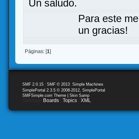
Un saludo.
Para este me
un gracias!
Páginas: [
1
]
SMF 2.0.15
|
SMF © 2013
,
Simple Machines
SimplePortal 2.3.5 © 2008-2012, SimplePortal
SMFSimple.com Theme | Skin Samp
Sitemap:
Boards
|
Topics
|
XML