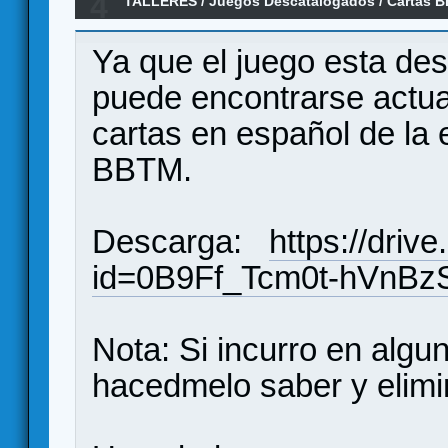
4
TALLERES
/
Juegos Descatalogados
/
Cartas B
Castellano
Ya que el juego esta de
puede encontrarse actua
cartas en español de la
BBTM.
Descarga:
https://driv
id=0B9Ff_Tcm0t-hVnB
Nota: Si incurro en alg
hacedmelo saber y elimin