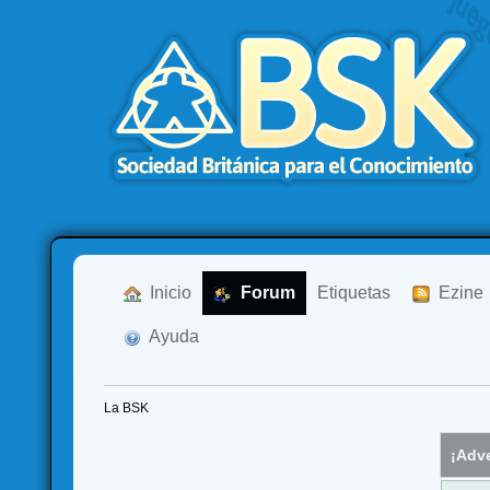
  Inicio
  Forum
Etiquetas
  Ezine
  Ayuda
La BSK
¡Adve