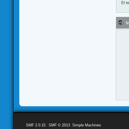
El t
I
SMF 2.0.15
|
SMF © 2013
,
Simple Machines