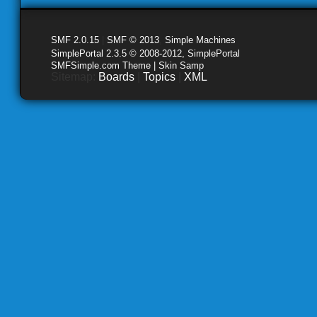
SMF 2.0.15
|
SMF © 2013
,
Simple Machines
SimplePortal 2.3.5 © 2008-2012, SimplePortal
SMFSimple.com Theme | Skin Samp
Sitemap:
Boards
|
Topics
|
XML