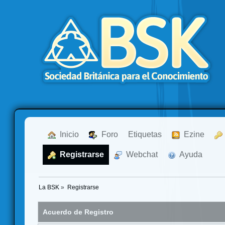
  Inicio
  Foro
Etiquetas
  Ezine
  Registrarse
  Webchat
  Ayuda
La BSK
»
Registrarse
Acuerdo de Registro