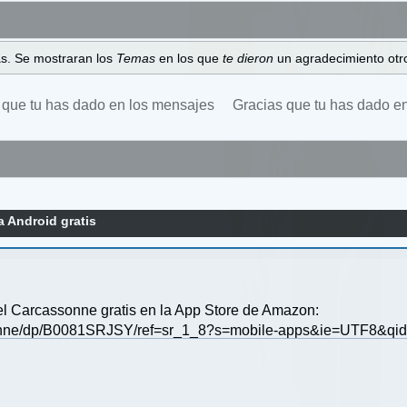
as. Se mostraran los
Temas
en los que
te dieron
un agradecimiento otro
 que tu has dado en los mensajes
Gracias que tu has dado e
 Android gratis
l Carcassonne gratis en la App Store de Amazon:
sonne/dp/B0081SRJSY/ref=sr_1_8?s=mobile-apps&ie=UTF8&qi