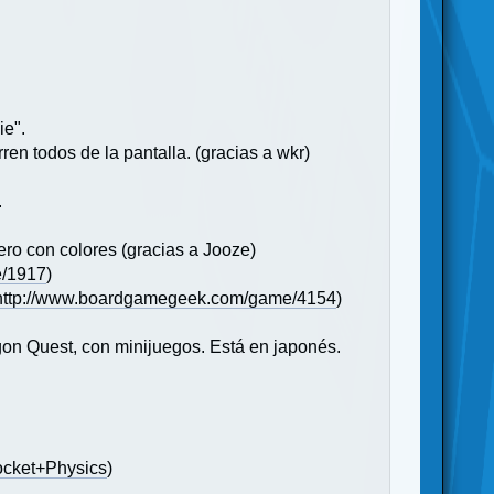
ie".
ren todos de la pantalla. (gracias a wkr)
.
ero con colores (gracias a Jooze)
e/1917
)
http://www.boardgamegeek.com/game/4154
)
on Quest, con minijuegos. Está en japonés.
Pocket+Physics
)