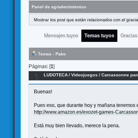
Panel de agradecimientos
Mostrar los post que están relacionados con el graci
Mensajes tuyos
Temas tuyos
Gracias
Temas - Pako
Páginas: [
1
]
1
LUDOTECA
/
Videojuegos
/
Carcassonne para
Buenas!
Pues eso, que durante hoy y mañana tenemos e
http://www.amazon.es/exozet-games-Carcas
Está muy bien llevado, merece la pena.