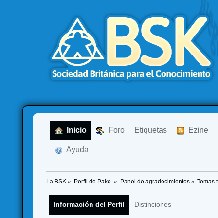
  Inicio
  Foro
Etiquetas
  Ezine
  Ayuda
La BSK
»
Perfil de Pako 
»
Panel de agradecimientos
»
Temas 
Información del Perfil
Distinciones