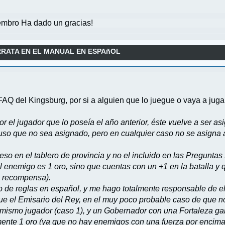
mbro Ha dado un gracias!
RRATA EN EL MANUAL EN ESPAñOL
FAQ del Kingsburg, por si a alguien que lo juegue o vaya a jugar
or el jugador que lo poseía el año anterior, éste vuelve a ser 
uso que no sea asignado, pero en cualquier caso no se asigna 
preso en el tablero de provincia y no el incluido en las Pregunta
l enemigo es 1 oro, sino que cuentas con un +1 en la batalla y 
a recompensa).
o de reglas en español, y me hago totalmente responsable de ell
 que el Emisario del Rey, en el muy poco probable caso de que 
ismo jugador (caso 1), y un Gobernador con una Fortaleza gana
te 1 oro (ya que no hay enemigos con una fuerza por encima 