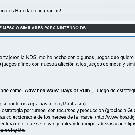
mbros Han dado un gracias!
E MESA O SIMILARES PARA NINTENDO DS
e trajeron la NDS, me he hecho con algunos juegos que quiero 
juegos afines con nuestra aficción a los juegos de mesa y simil
cado como "
Advance Wars: Days of Ruin
"): Juego de estrate
egia por turnos (gracias a TonyManhatan).
 estrategia por turnos, con recursos y producción (gracias a Gu
tas coleccionable de los heroes de la marvel (
http://www.boar
ventura en el que se te van planteando rompecabezas y acertij
o en inglés.