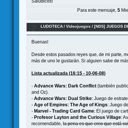
Salúdicos!
Para este mensaje,
5
Mie
2
LUDOTECA
/
Videojuegos
/
[NDS] JUEGOS D
Buenas!
Desde estos pasados reyes que, de mi parte, m
más de uno le gustarán. Si alguien sabe de más 
Lista actualizada (16:15 - 10-06-08)
-
Advance Wars: Dark Conflict
(también publi
and Oz).
-
Advance Wars: Dual Strike
: Juego de estrat
-
Age of Empires: The Age of Kings
: Juego de
-
Marvel - Trading Card Game
: El juego de car
-
Profesor Layton and the Curious Village
: A
recomendable,
la pena es que creo que está sol