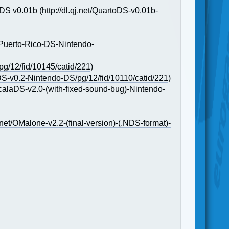
oDS v0.01b (
http://dl.qj.net/QuartoDS-v0.01b-
et/Puerto-Rico-DS-Nintendo-
pg/12/fid/10145/catid/221
)
-DS-v0.2-Nintendo-DS/pg/12/fid/10110/catid/221
)
ancalaDS-v2.0-(with-fixed-sound-bug)-Nintendo-
qj.net/OMalone-v2.2-(final-version)-(.NDS-format)-