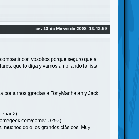
en: 18 de Marzo de 2008, 16:42:59
compartir con vosotros porque seguro que a
ares, que lo diga y vamos ampliando la lista.
gia por turnos (gracias a TonyManhatan y Jack
derian2).
dgamegeek.com/game/13293
)
os, muchos de ellos grandes clásicos. Muy