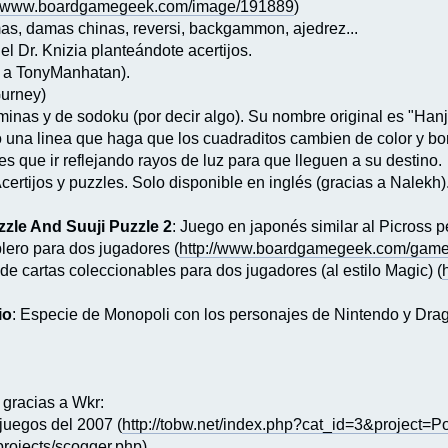
://www.boardgamegeek.com/image/191889
)
mas, damas chinas, reversi, backgammon, ajedrez...
el Dr. Knizia planteándote acertijos.
as a TonyManhatan).
Gurney)
nas y de sodoku (por decir algo). Su nombre original es "Hanj
o una linea que haga que los cuadraditos cambien de color y bor
es que ir reflejando rayos de luz para que lleguen a su destino.
Acertijos y puzzles. Solo disponible en inglés (gracias a Nalekh)
zzle And Suuji Puzzle 2
: Juego en japonés similar al Picross p
blero para dos jugadores (
http://www.boardgamegeek.com/gam
 de cartas coleccionables para dos jugadores (al estilo Magic) (
io
: Especie de Monopoli con los personajes de Nintendo y Drag
gracias a Wkr:
 juegos del 2007 (
http://tobw.net/index.php?cat_id=3&project=
projects/scogger.php
)