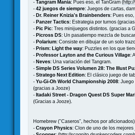
-
Tangram Mania
: Pues eso, el TanGram (
http
-
42 juegos de siempre
: Juegos de cartas, da
-
Dr. Reiner Knizia's Brainbenders
: Pues eso, 
-
Panzer Tactics:
Estrategia por turnos (graci
-
Pic Pic
: Tres minijuegos distintos. (gracias a 
-
Picross DS
: Un pasatiempo mezcla de buscami
-
Polarium
: Consiste en dibujar de un solo traz
-
Prism: Light the way
: Puzzles en los que tien
-
Professor Layton and the Curious Village
: 
-
Neves
: Una variación del Tangram.
-
Simple DS Series Volumen 28: The Illust Pu
-
Stratego Next Edition
: El clásico juego de ta
-
Yu-Gi-Oh World Championship 2008
: Juego
(gracias a Jooze)
-
Itadaki Street - Dragon Quest DS Super Mar
(Gracias a Jooze).
Homebrew ("Caseros", hechos por aficionados) 
-
Crayon Physics
: Clon de uno de los mejores
-
Scogger
: (
http://scognito.drunkencoders.com/