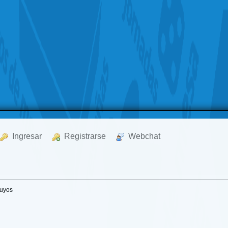
  Ingresar
  Registrarse
  Webchat
tuyos