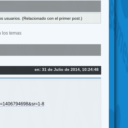
s usuarios. (Relacionado con el primer post.)
n los temas
en: 31 de Julio de 2014, 10:24:48
d=1406794698&sr=1-8