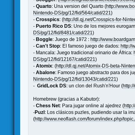
-
Quarto
: Una version del Quarto (
http://www.
Nintendo-DS/pg/12/fid/564/catid/221
)
-
Crosspics
: (
http://dl.qj.net/Crosspics-for-Ni
-
Puerto Rico DS
: Uno de los mejores euroga
DS/pg/12/fid/8481/catid/221
)
-
Boggle
: Juego de 1972 :
http://www.boardga
-
Can't Stop
: El famoso juego de dados:
http:
- Mancala: Juego tradicional orinario de África:
DS/pg/12/fid/12167/catid/221
)
-
Atomix
: (
http://dl.qj.net/Atomix-DS-beta-Nint
-
Abalone
: Famoso juego abstracto para dos j
Nintendo-DS/pg/12/fid/13043/catid/221
)
-
GridLock DS
: un clon del Rush'n'Hour (
http:
Homebrew (gracias a Kabutor):
-
Chess Net
: Para jugar online al ajedrez (
http:
-
Puzl
: Los clásicos puzles, pudiendo usar la im
(
http://www.neoflash.com/forum/index.php/topic