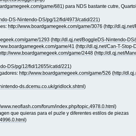
boardgamegeek.com/game/681
) para NDS bastante cutre, Quart
ntendo-DS-Nintendo-DS/pg/12/fid/4973/catid/221
)
mes:
http://www.boardgamegeek.com/game/3076
(
http://dl.qj.n
megeek.com/game/1293
(
http://dl.qj.net/BoggleDS-Nintendo-DS/
//www.boardgamegeek.com/game/41
(
http://dl.qj.net/Can-T-Stop
http://www.boardgamegeek.com/game/2448
(
http://dl.qj.net/M
endo-DS/pg/12/fid/12655/catid/221
)
ugadores:
http://www.boardgamegeek.com/game/526
(
http://dl.
//nintendo-ds.dcemu.co.uk/gridlock.shtml
)
//www.neoflash.com/forum/index.php/topic,4978.0.html
)
agen que quieras para el puzle y diferentes estilos de piezas
,4996.0.html
)