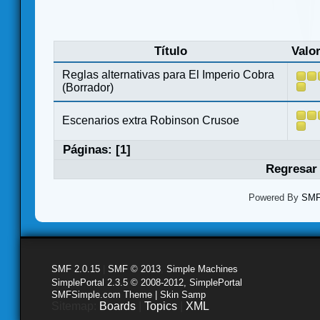
Título
Valo
Reglas alternativas para El Imperio Cobra
(Borrador)
Escenarios extra Robinson Crusoe
Páginas: [
1
]
Regresar 
Powered By
SMF 
SMF 2.0.15
|
SMF © 2013
,
Simple Machines
SimplePortal 2.3.5 © 2008-2012, SimplePortal
SMFSimple.com Theme | Skin Samp
Sitemap:
Boards
|
Topics
|
XML