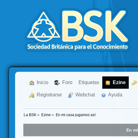
  Inicio
  Foro
Etiquetas
  Ezine
  Registrarse
  Webchat
  Ayuda
La BSK
»
Ezine
»
En mi casa jugamos así
En mi