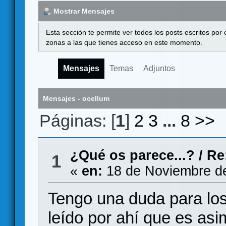
Mostrar Mensajes
Esta sección te permite ver todos los posts escritos por
zonas a las que tienes acceso en este momento.
Mensajes
Temas
Adjuntos
Mensajes - ocellum
Páginas: [
1
]
2
3
...
8
>>
¿Qué os parece...?
/
Re
1
«
en:
18 de Noviembre de
Tengo una duda para lo
leído por ahí que es asi