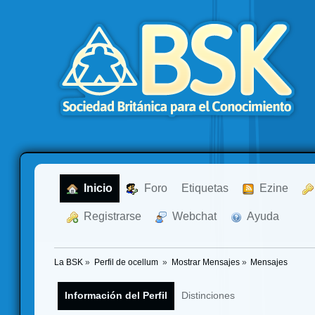
  Inicio
  Foro
Etiquetas
  Ezine
  Registrarse
  Webchat
  Ayuda
La BSK
»
Perfil de ocellum 
»
Mostrar Mensajes
»
Mensajes
Información del Perfil
Distinciones