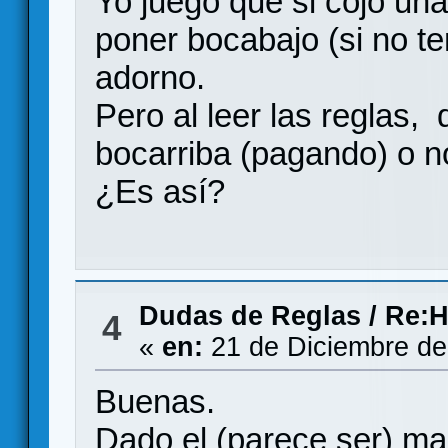
Yo juego que si cojo una 
poner bocabajo (si no te
adorno.
Pero al leer las reglas,
bocarriba (pagando) o no
¿Es así?
Dudas de Reglas
/
Re:H
4
«
en:
21 de Diciembre de
Buenas.
Dado el (parece ser) ma