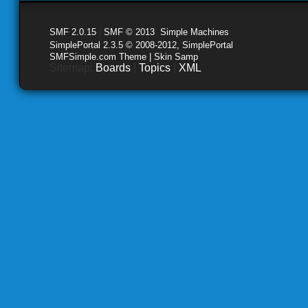
SMF 2.0.15
|
SMF © 2013
,
Simple Machines
SimplePortal 2.3.5 © 2008-2012, SimplePortal
SMFSimple.com Theme | Skin Samp
Sitemap:
Boards
|
Topics
|
XML