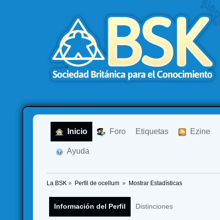
  Inicio
  Foro
Etiquetas
  Ezine
  Ayuda
La BSK
»
Perfil de ocellum 
»
Mostrar Estadísticas
Información del Perfil
Distinciones