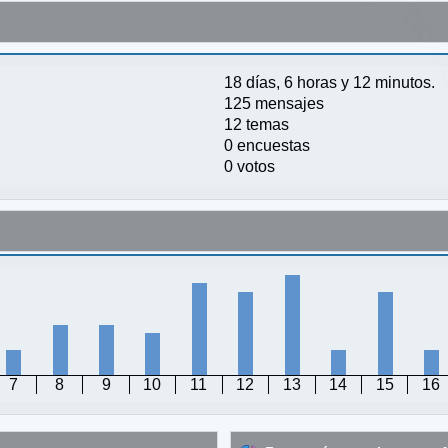
18 días, 6 horas y 12 minutos.
125 mensajes
12 temas
0 encuestas
0 votos
7
8
9
10
11
12
13
14
15
16