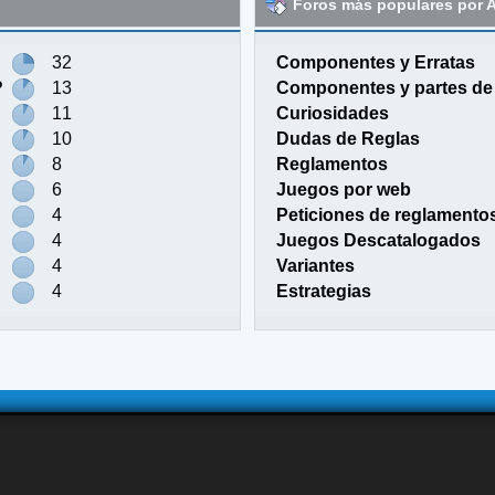
Foros más populares por A
32
Componentes y Erratas
?
13
Componentes y partes de
11
Curiosidades
10
Dudas de Reglas
8
Reglamentos
6
Juegos por web
4
Peticiones de reglamento
4
Juegos Descatalogados
4
Variantes
4
Estrategias