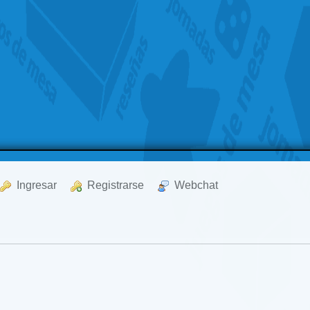
  Ingresar
  Registrarse
  Webchat