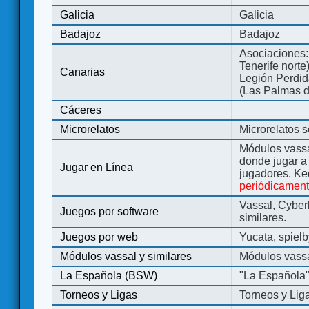
Galicia
Galicia
Badajoz
Badajoz
Asociaciones:
Tenerife norte
Canarias
Legión Perdida
(Las Palmas d
Cáceres
Microrelatos
Microrelatos 
Módulos vassa
donde jugar 
Jugar en Línea
jugadores. Ke
periódicamen
Vassal, Cyber
Juegos por software
similares.
Juegos por web
Yucata, spiel
Módulos vassal y similares
Módulos vassa
La Española (BSW)
"La Española
Torneos y Ligas
Torneos y Lig