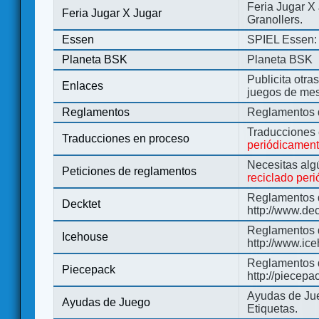
Feria Jugar X
Feria Jugar X Jugar
Granollers.
Essen
SPIEL Essen: 
Planeta BSK
Planeta BSK
Publicita otra
Enlaces
juegos de me
Reglamentos
Reglamentos d
Traducciones
Traducciones en proceso
periódicamen
Necesitas alg
Peticiones de reglamentos
reciclado per
Reglamentos d
Decktet
http://www.de
Reglamentos d
Icehouse
http://www.ic
Reglamentos 
Piecepack
http://piecepa
Ayudas de Jue
Ayudas de Juego
Etiquetas.