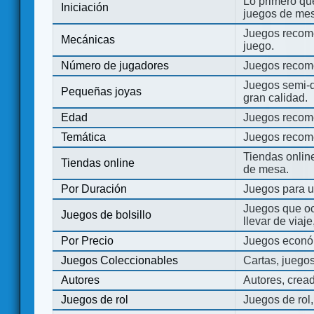
Lo primero que
Iniciación
juegos de mes
Juegos recome
Mecánicas
juego.
Número de jugadores
Juegos recom
Juegos semi-d
Pequeñas joyas
gran calidad.
Edad
Juegos recom
Temática
Juegos recom
Tiendas onli
Tiendas online
de mesa.
Por Duración
Juegos para u
Juegos que o
Juegos de bolsillo
llevar de viaje
Por Precio
Juegos económ
Juegos Coleccionables
Cartas, juego
Autores
Autores, crea
Juegos de rol
Juegos de rol,