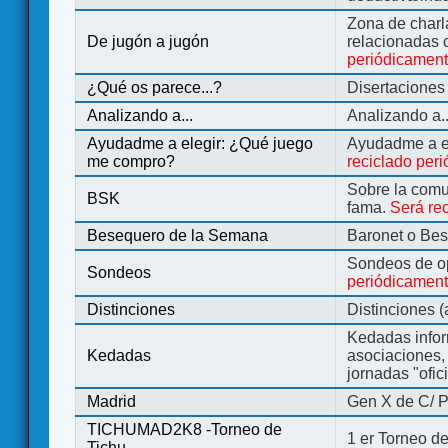
Zona de charl
De jugón a jugón
relacionadas 
periódicamen
¿Qué os parece...?
Disertaciones
Analizando a...
Analizando a..
Ayudadme a elegir: ¿Qué juego
Ayudadme a e
me compro?
reciclado per
Sobre la comu
BSK
fama.
Será re
Besequero de la Semana
Baronet o Be
Sondeos de o
Sondeos
periódicament
Distinciones
Distinciones 
Kedadas infor
Kedadas
asociaciones, 
jornadas "ofic
Madrid
Gen X de C/ P
TICHUMAD2K8 -Torneo de
1 er Torneo de
Tichu