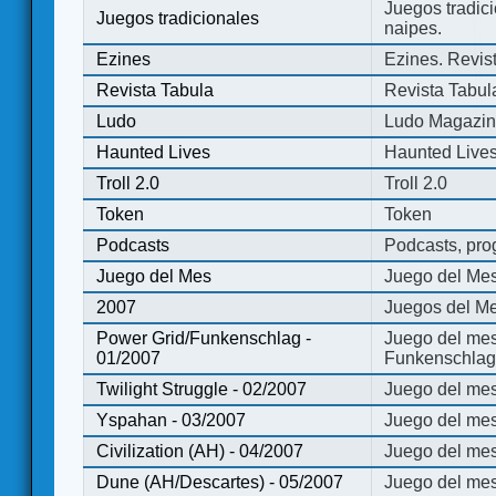
Juegos tradici
Juegos tradicionales
naipes.
Ezines
Ezines. Revist
Revista Tabula
Revista Tabul
Ludo
Ludo Magazi
Haunted Lives
Haunted Live
Troll 2.0
Troll 2.0
Token
Token
Podcasts
Podcasts, pro
Juego del Mes
Juego del Me
2007
Juegos del Me
Power Grid/Funkenschlag -
Juego del mes
01/2007
Funkenschlag 
Twilight Struggle - 02/2007
Juego del mes
Yspahan - 03/2007
Juego del me
Civilization (AH) - 04/2007
Juego del mes 
Dune (AH/Descartes) - 05/2007
Juego del me