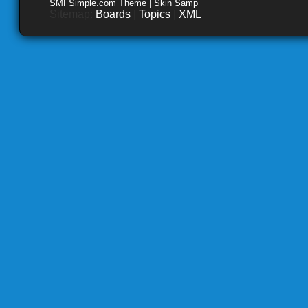
SMFSimple.com Theme | Skin Samp
Sitemap:
Boards
|
Topics
|
XML