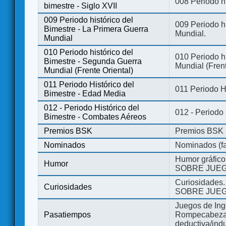
008 Periodo hi
bimestre - Siglo XVII
009 Periodo histórico del
009 Periodo hi
Bimestre - La Primera Guerra
Mundial.
Mundial
010 Periodo histórico del
010 Periodo h
Bimestre - Segunda Guerra
Mundial (Frent
Mundial (Frente Oriental)
011 Periodo Histórico del
011 Periodo H
Bimestre - Edad Media
012 - Periodo Histórico del
012 - Periodo
Bimestre - Combates Aéreos
Premios BSK
Premios BSK
Nominados
Nominados (fa
Humor gráfico
Humor
SOBRE JUEG
Curiosidades.
Curiosidades
SOBRE JUEG
Juegos de Ing
Pasatiempos
Rompecabezas
deductiva/indu