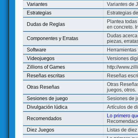
Variantes
Variantes de 
Estrategias
Estrategias d
Plantea todas
Dudas de Reglas
en concreto. 
Dudas acerca 
Componentes y Erratas
piezas, errata
Software
Herramientas 
Videojuegos
Versiones digi
Zillions of Games
http://www.zi
Reseñas escritas
Reseñas escri
Otras Reseñas 
Otras Reseñas
juegos, otros.
Sesiones de juego
Sesiones de 
Divulgación lúdica
Artículos de d
Lo primero qu
Recomendados
Recomendacion
Diez Juegos
Listas de die