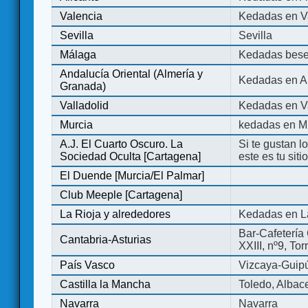
Valencia
Kedadas en V
Sevilla
Sevilla
Málaga
Kedadas bese
Andalucía Oriental (Almería y
Kedadas en An
Granada)
Valladolid
Kedadas en Va
Murcia
kedadas en M
A.J. El Cuarto Oscuro. La
Si te gustan l
Sociedad Oculta [Cartagena]
este es tu sit
El Duende [Murcia/El Palmar]
Club Meeple [Cartagena]
La Rioja y alrededores
Kedadas en L
Bar-Cafetería 
Cantabria-Asturias
XXIII, nº9, To
País Vasco
Vizcaya-Guip
Castilla la Mancha
Toledo, Albac
Navarra
Navarra