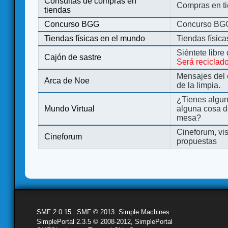
Consultas de compras en
Compras en ti
tiendas
Concurso BGG
Concurso BG
Tiendas físicas en el mundo
Tiendas físic
Siéntete libre
Cajón de sastre
Será reciclad
Mensajes del 
Arca de Noe
de la limpia.
¿Tienes algu
Mundo Virtual
alguna cosa d
mesa?
Cineforum, vis
Cineforum
propuestas
SMF 2.0.15
|
SMF © 2013
,
Simple Machines
SimplePortal 2.3.5 © 2008-2012, SimplePortal