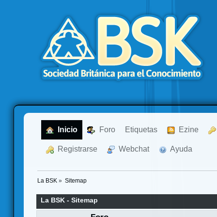
  Inicio
  Foro
Etiquetas
  Ezine
  Registrarse
  Webchat
  Ayuda
La BSK
»
Sitemap
La BSK - Sitemap