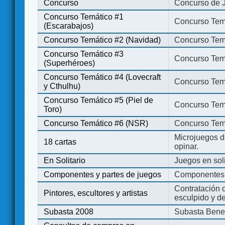
Concurso
Concurso de 
Concurso Temático #1
Concurso Temá
(Escarabajos)
Concurso Temático #2 (Navidad)
Concurso Tem
Concurso Temático #3
Concurso Tem
(Superhéroes)
Concurso Temático #4 (Lovecraft
Concurso Temá
y Cthulhu)
Concurso Temático #5 (Piel de
Concurso Temá
Toro)
Concurso Temático #6 (NSR)
Concurso Tem
Microjuegos d
18 cartas
opinar.
En Solitario
Juegos en soli
Componentes y partes de juegos
Componentes 
Contratación d
Pintores, escultores y artistas
esculpido y d
Subasta 2008
Subasta Bene