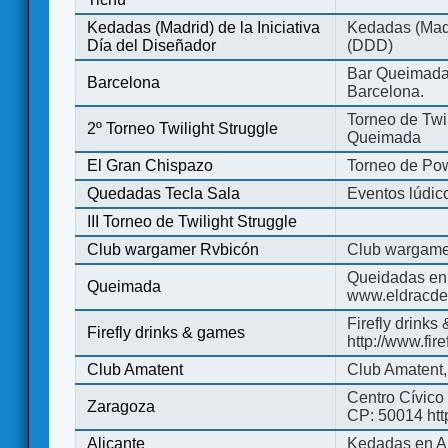
Kedadas (Madrid) de la Iniciativa
Kedadas (Madri
Día del Diseñador
(DDD)
Bar Queimada.
Barcelona
Barcelona.
Torneo de Twil
2º Torneo Twilight Struggle
Queimada
El Gran Chispazo
Torneo de Po
Quedadas Tecla Sala
Eventos lúdico
III Torneo de Twilight Struggle
Club wargamer Rvbicón
Club wargame
Queidadas en
Queimada
www.eldracde
Firefly drinks
Firefly drinks & games
http://www.fir
Club Amatent
Club Amatent,
Centro Cívico 
Zaragoza
CP: 50014 http
Alicante
Kedadas en Al