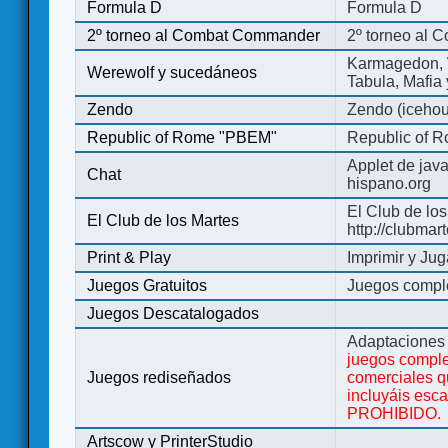
Formula D
Formula D
2º torneo al Combat Commander
2º torneo al
Karmagedon, W
Werewolf y sucedáneos
Tabula, Mafia
Zendo
Zendo (iceho
Republic of Rome "PBEM"
Republic of 
Applet de jav
Chat
hispano.org
El Club de los
El Club de los Martes
http://clubmar
Print & Play
Imprimir y Jug
Juegos Gratuitos
Juegos complet
Juegos Descatalogados
Adaptaciones 
juegos comple
Juegos rediseñados
comerciales q
incluyáis esc
PROHIBIDO.
Artscow y PrinterStudio