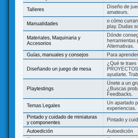
Diseño de jue
Talleres
amateurs.
o cómo currars
Manualidades
play. Dudas so
Dónde consegu
Materiales, Maquinaria y
herramientas 
Accesorios
Alternativas.
Guías, manuales y consejos
Para aprender
¿Qué te traes
Diseñando un juego de mesa
PROYECTOS co
ayudarte. Tra
Únete a un gru
Playtestings
¿Buscas probad
Feedbacks.
Un apartado pa
Temas Legales
experiencias.
Pintado y cuidado de miniaturas
Pintado y cui
y componentes
Autoedición
Autoedición