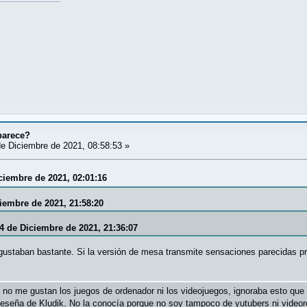
parece?
e Diciembre de 2021, 08:58:53 »
iciembre de 2021, 02:01:16
ciembre de 2021, 21:58:20
04 de Diciembre de 2021, 21:36:07
staban bastante. Si la versión de mesa transmite sensaciones parecidas pro
 no me gustan los juegos de ordenador ni los videojuegos, ignoraba esto qu
eseña de Kludik. No la conocía porque no soy tampoco de yutubers ni video