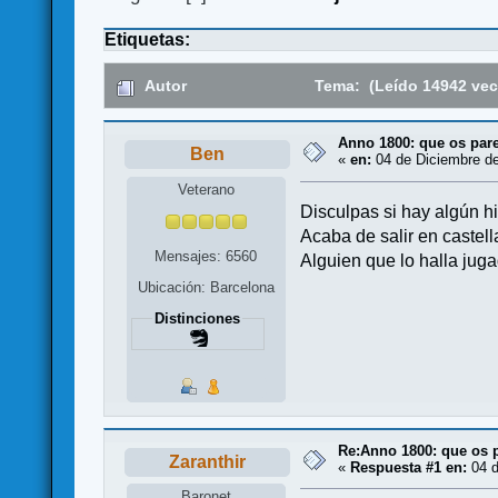
Etiquetas:
Autor
Tema: (Leído 14942 vec
Anno 1800: que os par
Ben
«
en:
04 de Diciembre de
Veterano
Disculpas si hay algún h
Acaba de salir en castell
Mensajes: 6560
Alguien que lo halla jug
Ubicación: Barcelona
Distinciones
Re:Anno 1800: que os 
Zaranthir
«
Respuesta #1 en:
04 d
Baronet