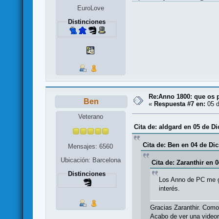
EuroLove
Distinciones
Re:Anno 1800: que os 
Ben
«
Respuesta #7 en:
05 d
Veterano
Cita de: aldgard en 05 de D
Cita de: Ben en 04 de Di
Mensajes: 6560
Ubicación: Barcelona
Cita de: Zaranthir en 
Distinciones
Los Anno de PC me gu
interés.
Gracias Zaranthir. Como
Acabo de ver una videor