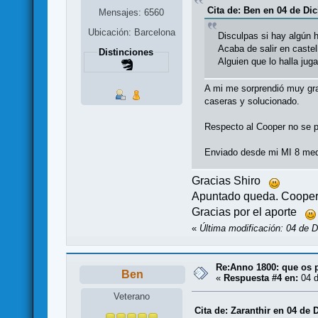
Cita de: Ben en 04 de Di
Mensajes: 6560
Ubicación: Barcelona
Disculpas si hay algún h
Acaba de salir en castel
Distinciones
Alguien que lo halla jug
A mi me sorprendió muy gra
caseras y solucionado.
Respecto al Cooper no se 
Enviado desde mi MI 8 med
Gracias Shiro
Apuntado queda. Cooper 
Gracias por el aporte
«
Última modificación: 04 de 
Re:Anno 1800: que os 
Ben
«
Respuesta #4 en:
04 d
Veterano
Cita de: Zaranthir en 04 de 