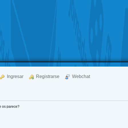
  Ingresar
  Registrarse
  Webchat
e os parece?