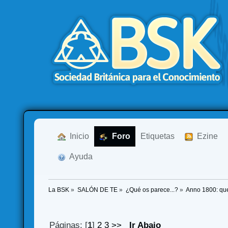
  Inicio
  Foro
Etiquetas
  Ezine
  Ayuda
La BSK
»
SALÓN DE TE
»
¿Qué os parece...?
»
Anno 1800: qu
Páginas: [
1
]
2
3
>>
Ir Abajo