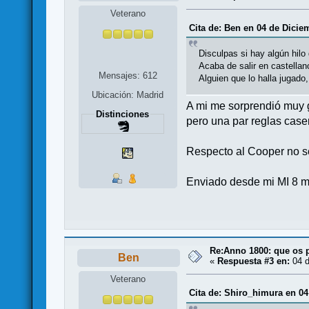
Veterano
Cita de: Ben en 04 de Dicie
Disculpas si hay algún hilo
Acaba de salir en castellan
Mensajes: 612
Alguien que lo halla jugado
Ubicación: Madrid
A mi me sorprendió muy g
Distinciones
pero una par reglas case
Respecto al Cooper no s
Enviado desde mi MI 8 m
Re:Anno 1800: que os 
Ben
«
Respuesta #3 en:
04 d
Veterano
Cita de: Shiro_himura en 04