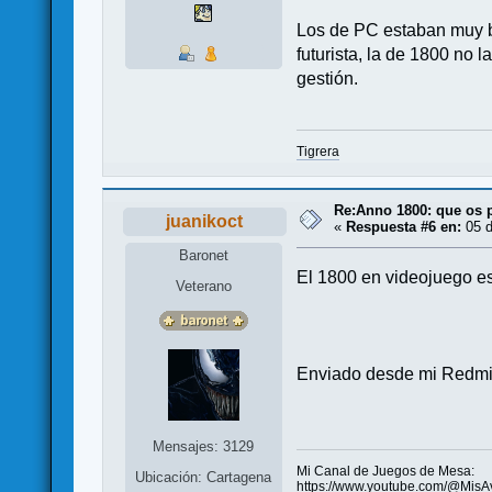
Los de PC estaban muy bi
futurista, la de 1800 no 
gestión.
Tigrera
Re:Anno 1800: que os 
juanikoct
«
Respuesta #6 en:
05 d
Baronet
El 1800 en videojuego es e
Veterano
Enviado desde mi Redmi
Mensajes: 3129
Mi Canal de Juegos de Mesa:
Ubicación: Cartagena
https://www.youtube.com/@MisA