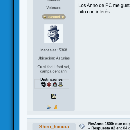
Los Anno de PC me gusta
Veterano
hilo con interés.
Mensajes: 5368
Ubicación: Asturias
Cu si faci i fatti soi,
campa cent'anni
Distinciones
Re:Anno 1800: que os 
Shiro_himura
«
Respuesta #2 en:
04 d