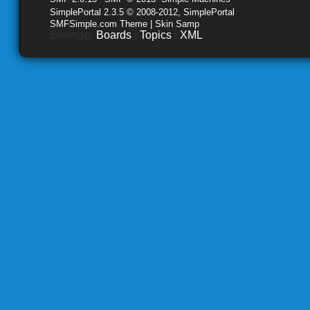
SimplePortal 2.3.5 © 2008-2012, SimplePortal
SMFSimple.com Theme | Skin Samp
Sitemap:
Boards
|
Topics
|
XML