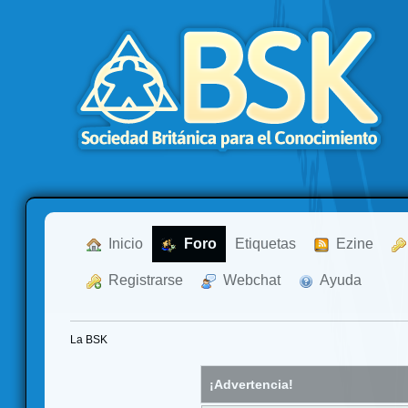
  Inicio
  Foro
Etiquetas
  Ezine
  Registrarse
  Webchat
  Ayuda
La BSK
¡Advertencia!