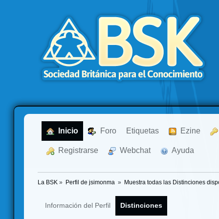
  Inicio
  Foro
Etiquetas
  Ezine
  Registrarse
  Webchat
  Ayuda
La BSK
»
Perfil de jsimonma 
»
Muestra todas las Distinciones disp
Información del Perfil
Distinciones