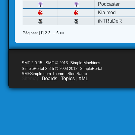
Podcaster
Kia mod
iNTRuDeR
Páginas: [
1
]
2
3
...
5
>>
SMF 2.0.15
|
SMF © 2013
,
Simple Machines
SimplePortal 2.3.5 © 2008-2012, SimplePortal
SMFSimple.com Theme | Skin Samp
Sitemap:
Boards
|
Topics
|
XML