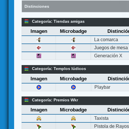
Distinciones
Categoría: Tiendas amigas
Imagen
Microbadge
Distinció
La comarca
Juegos de mesa
Generación X
Categoría: Templos lúdicos
Imagen
Microbadge
Distinció
Playbar
Categoría: Premios Wkr
Imagen
Microbadge
Distinció
Taxista
Pistola de Rayo