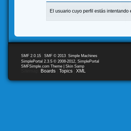
El usuario cuyo perfil estás intentando e
SMF 2.0.15
|
SMF © 2013
,
Simple Machines
SimplePortal 2.3.5 © 2008-2012, SimplePortal
SMFSimple.com Theme | Skin Samp
Sitemap:
Boards
|
Topics
|
XML