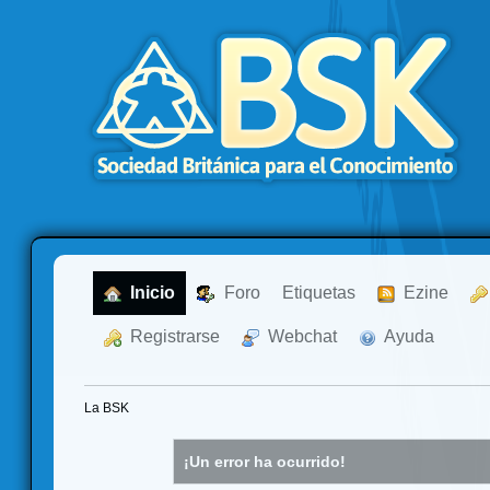
  Inicio
  Foro
Etiquetas
  Ezine
  Registrarse
  Webchat
  Ayuda
La BSK
¡Un error ha ocurrido!