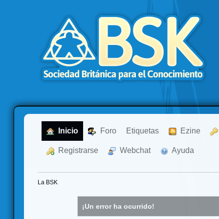
  Inicio
  Foro
Etiquetas
  Ezine
  Registrarse
  Webchat
  Ayuda
La BSK
¡Un error ha ocurrido!