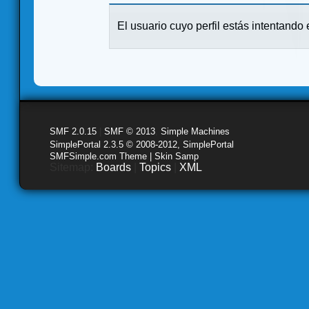
El usuario cuyo perfil estás intentando e
SMF 2.0.15
|
SMF © 2013
,
Simple Machines
SimplePortal 2.3.5 © 2008-2012, SimplePortal
SMFSimple.com Theme | Skin Samp
Sitemap:
Boards
|
Topics
|
XML