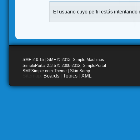
El usuario cuyo perfil estás intentando e
SMF 2.0.15
|
SMF © 2013
,
Simple Machines
SimplePortal 2.3.5 © 2008-2012, SimplePortal
SMFSimple.com Theme | Skin Samp
Sitemap:
Boards
|
Topics
|
XML