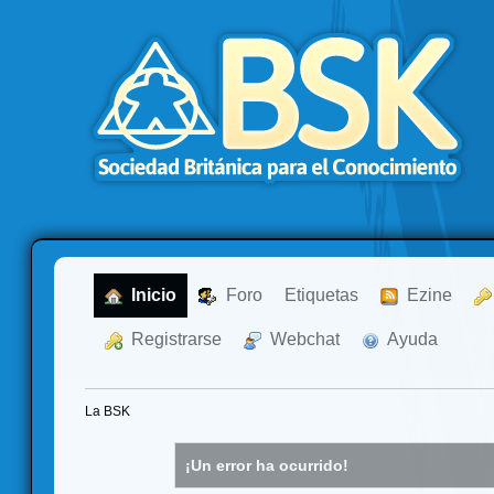
  Inicio
  Foro
Etiquetas
  Ezine
  Registrarse
  Webchat
  Ayuda
La BSK
¡Un error ha ocurrido!