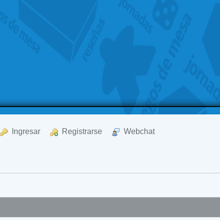
  Ingresar
  Registrarse
  Webchat