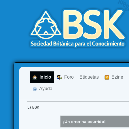
  Inicio
  Foro
Etiquetas
  Ezine
  Ayuda
La BSK
¡Un error ha ocurrido!