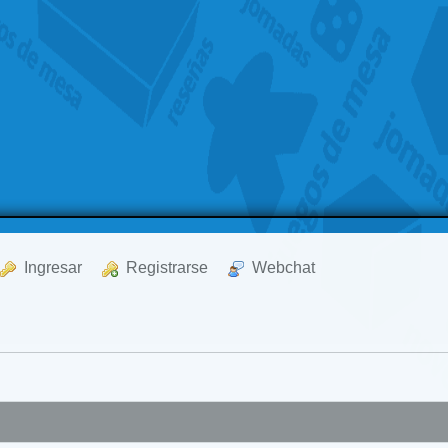
  Ingresar
  Registrarse
  Webchat