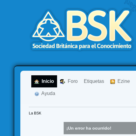
  Inicio
  Foro
Etiquetas
  Ezine
  Ayuda
La BSK
¡Un error ha ocurrido!