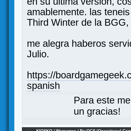
en su ultima versión, co
amablemente. las teneis
Third Winter de la BGG, 
me alegra haberos servi
Julio.
https://boardgamegeek.
spanish
Para este me
un gracias!
KIOSKO
/
Wargames
/
Re:OCS (Operational Com