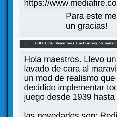
https://www.mediafire.
Para este me
un gracias!
5
LUDOTECA
/
Variantes
/
The Hunters, Variante 
el final de la guerra.
Hola maestros. Llevo un
lavado de cara al maravi
un mod de realismo que
decidido implementar tod
juego desde 1939 hasta f
las novedades son: Redi