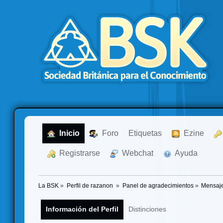
  Inicio
  Foro
Etiquetas
  Ezine
  Registrarse
  Webchat
  Ayuda
La BSK
»
Perfil de razanon 
»
Panel de agradecimientos
»
Mensaje
Información del Perfil
Distinciones