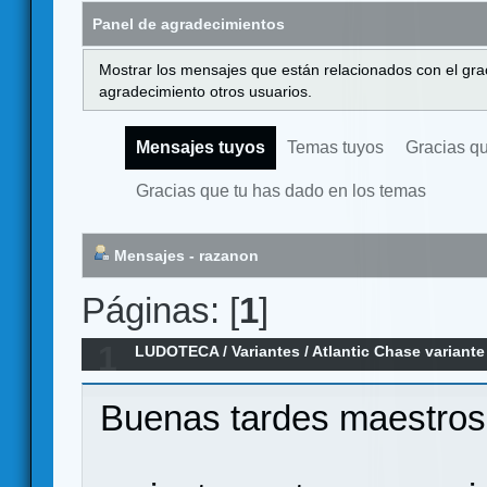
Panel de agradecimientos
Mostrar los mensajes que están relacionados con el gra
agradecimiento otros usuarios.
Mensajes tuyos
Temas tuyos
Gracias q
Gracias que tu has dado en los temas
Mensajes - razanon
Páginas: [
1
]
1
LUDOTECA
/
Variantes
/
Atlantic Chase variant
Buenas tardes maestros