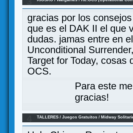
3
jugadores.- Material en español
gracias por los consejo
que es el DAK II el que 
dudas. jamas entre en e
Unconditional Surrender,
Target for Today, cosas 
OCS.
Para este me
gracias!
4
TALLERES
/
Juegos Gratuitos
/
Midway Solitari
Orange