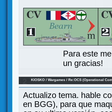
Para este me
un gracias!
2
KIOSKO
/
Wargames
/
Re:OCS (Operational Com
jugadores.- Material en español
Actualizo tema. hable co
en BGG), para que maque