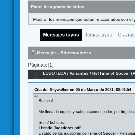
Panel de agradecimientos
Mostrar los mensajes que están relacionados con el 
Mensajes tuyos
Temas tuyos
Gracias
Mensajes - Bittersourness
Páginas: [
1
]
1
LUDOTECA
/
Variantes
/
Re:Time of Soccer (V
Cita de: Skywalker en 05 de Marzo de 2021, 08:01:54
Buenas!
Me llena de orgullo y satisfacción el poder, por fin, d
Son 2 ficheros:
Listado Jugadores.pdf
Listado de los jugadores de
Time of Soccer
- Persona