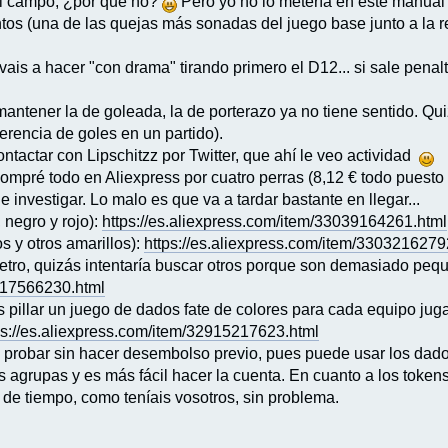
el campo, ¿por qué no?
Pero yo no lo metería en este manual
ntos (una de las quejas más sonadas del juego base junto a la re
ais a hacer "con drama" tirando primero el D12... si sale penalti l
 mantener la de goleada, la de porterazo ya no tiene sentido. Qu
erencia de goles en un partido).
ntactar con Lipschitzz por Twitter, que ahí le veo actividad
 compré todo en Aliexpress por cuatro perras (8,12 € todo puest
e investigar. Lo malo es que va a tardar bastante en llegar...
 negro y rojo):
https://es.aliexpress.com/item/33039164261.html
s y otros amarillos):
https://es.aliexpress.com/item/3303216279
tro, quizás intentaría buscar otros porque son demasiado pequ
0317566230.html
is pillar un juego de dados fate de colores para cada equipo jug
ps://es.aliexpress.com/item/32915217623.html
e probar sin hacer desembolso previo, pues puede usar los dad
r los agrupas y es más fácil hacer la cuenta. En cuanto a los tokens
e tiempo, como teníais vosotros, sin problema.