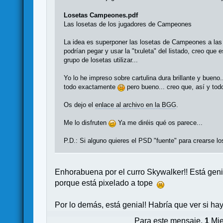
Losetas Campeones.pdf
Las losetas de los jugadores de Campeones
La idea es superponer las losetas de Campeones a las
podrían pegar y usar la "txuleta" del listado, creo que 
grupo de losetas utilizar...
Yo lo he impreso sobre cartulina dura brillante y bueno
todo exactamente
pero bueno... creo que, así y to
Os dejo el
enlace al archivo en la BGG
.
Me lo disfruten
Ya me diréis qué os parece...
P.D.: Si alguno quieres el PSD "fuente" para crearse l
Enhorabuena por el curro Skywalker!! Está geni
porque está pixelado a tope
Por lo demás, está genial! Habría que ver si h
Para este mensaje,
1
Mie