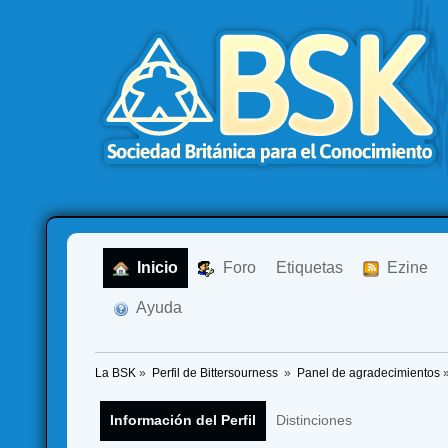
  Inicio
  Foro
Etiquetas
  Ezine
  Ayuda
La BSK
»
Perfil de Bittersourness 
»
Panel de agradecimientos
Información del Perfil
Distinciones