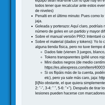
equipo sean real-time con lo que hay en 
todos tener que recalcular ante estos eve
de niveles)
Penalti en el último minuto: Pues como lo v
jaja.
Goleada y porterazo: Aquí claro, podríais
número de goles en un partido y mayor dif
Sobre el manual versión PRO: Intentaré co
Sobre el material (dados y tokens): Yo lo
alguna tienda física, pero no tuve tiempo d
Dados fate (vienen 3 juegos, blanco,
Tokens transparentes (pillé unos rojo
Mini dados negros (de medio centíme
https://es.aliexpress.com/item/400
Si os flipáis más de la cuenta, podé
etc), pero ya sale más caro, jaja:
htt
[li]No obstante, el que quiera simplement
2: "-", 3-4: " ", 5-6: "+"). Después de tira
lesiones pueden hacerse con marcadores d