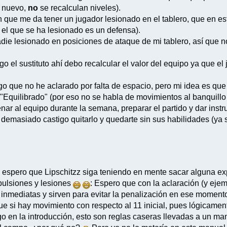
e nuevo,
no
se recalculan niveles).
ón que me da tener un jugador lesionado en el tablero, que en es
 el que se ha lesionado es un defensa).
die lesionado en posiciones de ataque de mi tablero, así que n
go el sustituto ahí debo recalcular el valor del equipo ya que el
o que no he aclarado por falta de espacio, pero mi idea es qu
Equilibrado" (por eso no se habla de movimientos al banquillo de
r al equipo durante la semana, preparar el partido y dar instruc
emasiado castigo quitarlo y quedarte sin sus habilidades (ya s
 espero que Lipschitzz siga teniendo en mente sacar alguna exp
pulsiones y lesiones
: Espero que con la aclaración (y ej
 inmediatas y sirven para evitar la penalización en ese momento
ue si hay movimiento con respecto al 11 inicial, pues lógicamen
o en la introducción, esto son reglas caseras llevadas a un manu