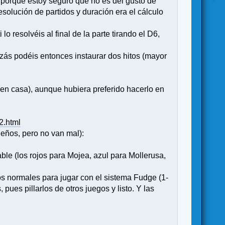
 porque estoy seguro que no es del gusto de
solución de partidos y duración era el cálculo
o resolvéis al final de la parte tirando el D6,
izás podéis entonces instaurar dos hitos (mayor
o en casa), aunque hubiera preferido hacerlo en
2.html
eños, pero no van mal):
able (los rojos para Mojea, azul para Mollerusa,
os normales para jugar con el sistema Fudge (1-
, pues pillarlos de otros juegos y listo. Y las