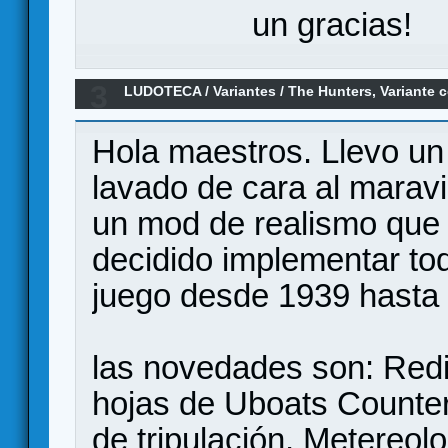
un gracias!
3
LUDOTECA
/
Variantes
/
The Hunters, Variante 
el final de la guerra.
Hola maestros. Llevo un
lavado de cara al maravi
un mod de realismo que
decidido implementar tod
juego desde 1939 hasta f
las novedades son: Redi
hojas de Uboats Counter
de tripulación, Metereo