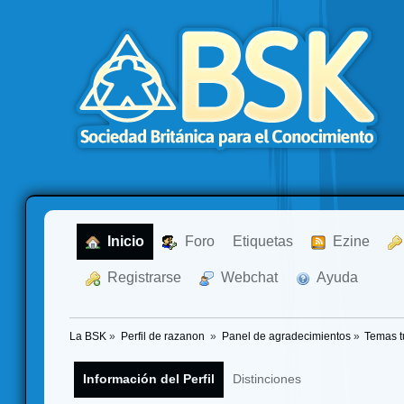
  Inicio
  Foro
Etiquetas
  Ezine
  Registrarse
  Webchat
  Ayuda
La BSK
»
Perfil de razanon 
»
Panel de agradecimientos
»
Temas t
Información del Perfil
Distinciones