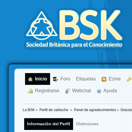
  Inicio
  Foro
Etiquetas
  Ezine
  Registrarse
  Webchat
  Ayuda
La BSK
»
Perfil de calducho 
»
Panel de agradecimientos
»
Gracia
Información del Perfil
Distinciones