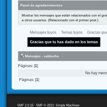
Panel de agradecimientos
Mostrar los mensajes que están relacionados con el gra
a otros usuarios. (Relacionado con el primer post.)
Mensajes tuyos
Temas tuyos
Gracias que
Gracias que tu has dado en los temas
Mensajes - calducho
Páginas: [
1
]
No hay mensa
Páginas: [
1
]
SMF 2.0.15
|
SMF © 2013
,
Simple Machines