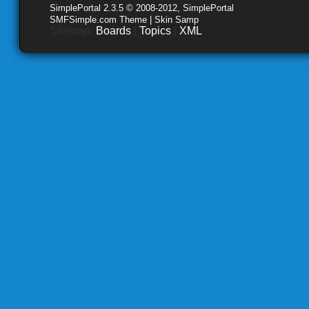
SimplePortal 2.3.5 © 2008-2012, SimplePortal
SMFSimple.com Theme | Skin Samp
Sitemap:
Boards
|
Topics
|
XML