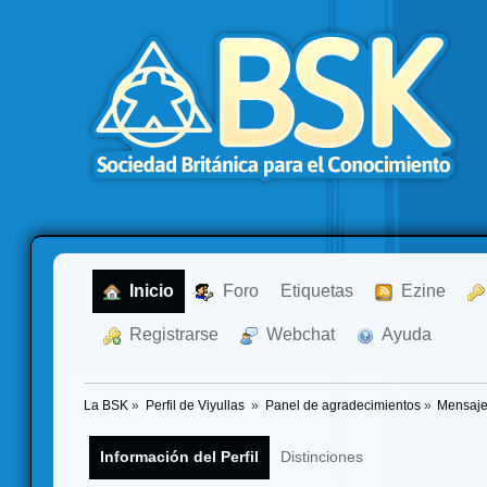
  Inicio
  Foro
Etiquetas
  Ezine
  Registrarse
  Webchat
  Ayuda
La BSK
»
Perfil de Viyullas 
»
Panel de agradecimientos
»
Mensaje
Información del Perfil
Distinciones