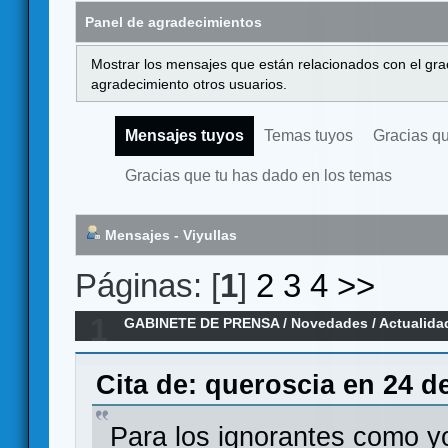
Panel de agradecimientos
Mostrar los mensajes que están relacionados con el gra
agradecimiento otros usuarios.
Mensajes tuyos
Temas tuyos
Gracias q
Gracias que tu has dado en los temas
Mensajes - Viyullas
Páginas: [
1
]
2
3
4
>>
1
GABINETE DE PRENSA
/
Novedades / Actualida
Dragons 5ed en español por Wizards of the Co
Cita de: queroscia en 24 d
Para los ignorantes como yo