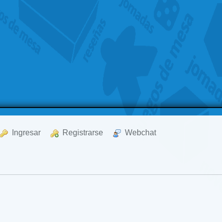
  Ingresar
  Registrarse
  Webchat