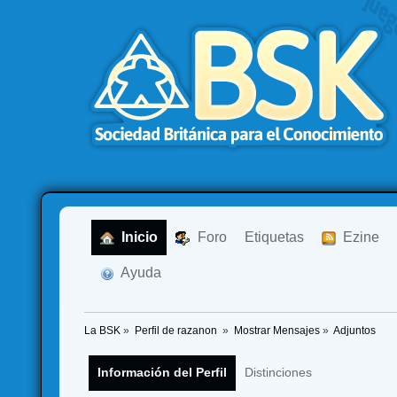
  Inicio
  Foro
Etiquetas
  Ezine
  Ayuda
La BSK
»
Perfil de razanon 
»
Mostrar Mensajes
»
Adjuntos
Información del Perfil
Distinciones