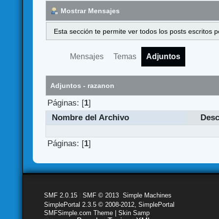
Mostrar Mensajes
Esta sección te permite ver todos los posts escritos
Mensajes
Temas
Adjuntos
Adjuntos - razanon
Páginas: [
1
]
Nombre del Archivo
Desc
Páginas: [
1
]
SMF 2.0.15
|
SMF © 2013
,
Simple Machines
SimplePortal 2.3.5 © 2008-2012, SimplePortal
SMFSimple.com Theme | Skin Samp