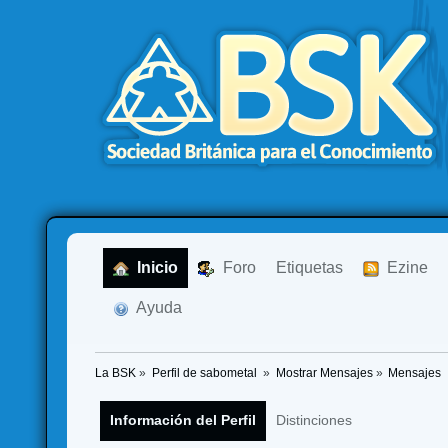
  Inicio
  Foro
Etiquetas
  Ezine
  Ayuda
La BSK
»
Perfil de sabometal 
»
Mostrar Mensajes
»
Mensajes
Información del Perfil
Distinciones