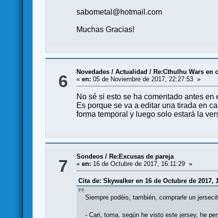
sabometal@hotmail.com
Muchas Gracias!
Novedades / Actualidad
/
Re:Cthulhu Wars en ca
6
«
en:
05 de Noviembre de 2017, 22:27:53 »
No sé si esto se ha comentado antes en e
Es porque se va a editar una tirada en c
forma temporal y luego solo estará la ve
Sondeos
/
Re:Excusas de pareja
7
«
en:
16 de Octubre de 2017, 16:11:29 »
Cita de: Skywalker en 16 de Octubre de 2017, 
Siempre podéis, también, comprarle un jersecito
- Cari, toma, según he visto este jersey, he pe