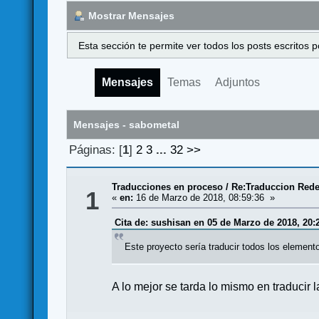
Mostrar Mensajes
Esta sección te permite ver todos los posts escritos
Mensajes
Temas
Adjuntos
Mensajes - sabometal
Páginas: [
1
]
2
3
...
32
>>
Traducciones en proceso
/
Re:Traduccion Red
1
«
en:
16 de Marzo de 2018, 08:59:36 »
Cita de: sushisan en 05 de Marzo de 2018, 20:
Este proyecto sería traducir todos los elemento
A lo mejor se tarda lo mismo en traducir l