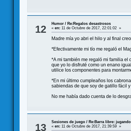
Humor
/
Re:Regalos desastrosos
12
«
en:
11 de Octubre de 2017, 22:01:02 »
Madre mía yo abri el hilo y al final cr
*Efectivamente mi tío me regaló el Ma
*A mi también me regaló mi familia el 
que yo lo disfruté como un enano igua
utilice los componentes para montarme
*En mi último cumpleaños los cabronaz
sabiendas de que soy de gatillo fácil 
No me había dado cuenta de lo desgra
Sesiones de juego
/
Re:Barra libre: jugando
13
«
en:
11 de Octubre de 2017, 21:39:59 »