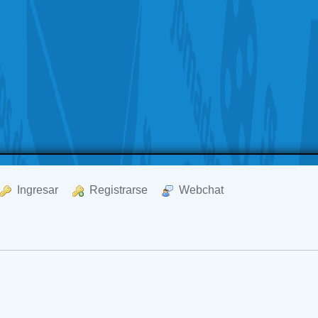
  Ingresar
  Registrarse
  Webchat