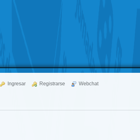
  Ingresar
  Registrarse
  Webchat