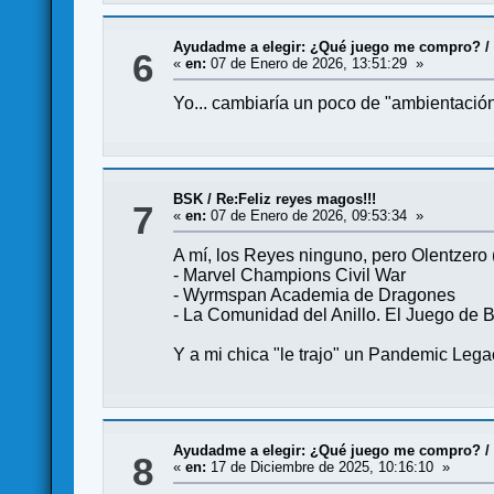
Ayudadme a elegir: ¿Qué juego me compro?
6
«
en:
07 de Enero de 2026, 13:51:29 »
Yo... cambiaría un poco de "ambientación
BSK
/
Re:Feliz reyes magos!!!
7
«
en:
07 de Enero de 2026, 09:53:34 »
A mí, los Reyes ninguno, pero Olentzero 
- Marvel Champions Civil War
- Wyrmspan Academia de Dragones
- La Comunidad del Anillo. El Juego de 
Y a mi chica "le trajo" un Pandemic Leg
Ayudadme a elegir: ¿Qué juego me compro?
8
«
en:
17 de Diciembre de 2025, 10:16:10 »