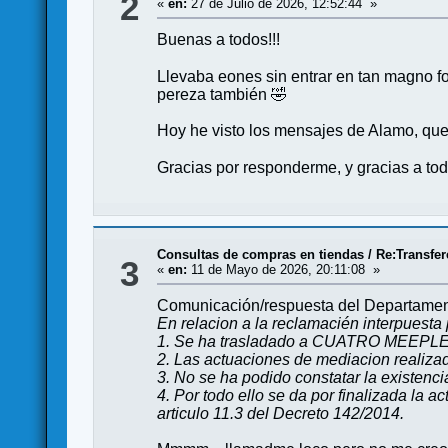
2
«
en:
27 de Julio de 2026, 12:52:44 »
Buenas a todos!!!
Llevaba eones sin entrar en tan magno fo
pereza también 🤣
Hoy he visto los mensajes de Alamo, que 
Gracias por responderme, y gracias a tod
Consultas de compras en tiendas
/
Re:Transfer
3
«
en:
11 de Mayo de 2026, 20:11:08 »
Comunicación/respuesta del Departame
En relacion a la reclamacién interpues
1. Se ha trasladado a CUATRO MEEPLE
2. Las actuaciones de mediacion realizad
3. No se ha podido constatar la existenci
4. Por todo ello se da por finalizada l
articulo 11.3 del Decreto 142/2014.