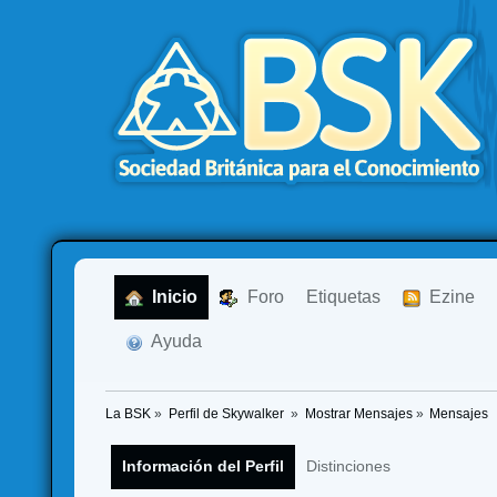
  Inicio
  Foro
Etiquetas
  Ezine
  Ayuda
La BSK
»
Perfil de Skywalker 
»
Mostrar Mensajes
»
Mensajes
Información del Perfil
Distinciones