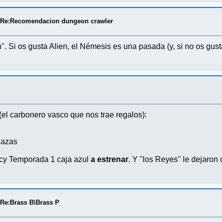
/
Re:Recomendacion dungeon crawler
". Si os gusta Alien, el Némesis es una pasada (y, si no os gus
(el carbonero vasco que nos trae regalos):
Bazas
acy Temporada 1 caja azul
a estrenar
. Y "los Reyes" le dejaron u
/
Re:Brass B\Brass P