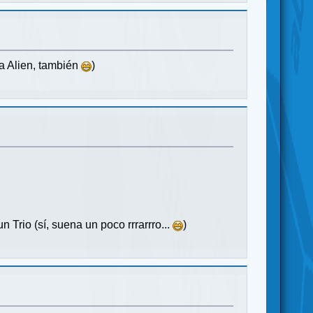
ta Alien, también
)
n Trio (sí, suena un poco rrrarrro...
)