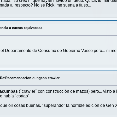
ada. No creo ni que hayan movido un dedo. Quicir, tu mandas 
ada al respecto? No sé Rick, me suena a falso...
encia a cuenta equivocada
n el Departamento de Consumo de Gobierno Vasco pero... ni 
/
Re:Recomendacion dungeon crawler
tacumbas
("crawler" con construcción de mazos) pero... visto 
 había "cortao"...
ue oir cosas buenas, "superando" la horrible edición de Gen 