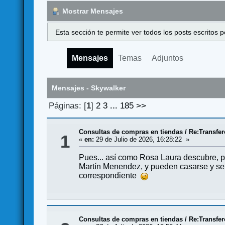
Mostrar Mensajes
Esta sección te permite ver todos los posts escritos
Mensajes
Temas
Adjuntos
Mensajes - Skywalker
Páginas: [
1
]
2
3
...
185
>>
Consultas de compras en tiendas
/
Re:Transfer
1
«
en:
29 de Julio de 2026, 16:28:22 »
Pues... así como Rosa Laura descubre, p
Martín Menendez, y pueden casarse y ser
correspondiente
Consultas de compras en tiendas
/
Re:Transfer