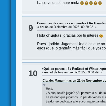
La cerveza siempre mola
Consultas de compras en tiendas
/
Re:Transfer
9
«
en:
04 de Diciembre de 2025, 09:29:02 »
Hola
chuskas
, gracias por tu interés
Pues.. jodido. Jugamos Una dice que no 
ellos (que lo tendrán más fácil que yo) c
¿Qué os parece...?
/
Re:Dead of Winter ¿qué
10
«
en:
24 de Noviembre de 2025, 09:34:49 »
Cita de: Manuminas en 21 de Noviembre de 
Hola.
¿A cuál soléis jugar? ¿Al primero o al de l
La verdad que jugamos un par de veces al de 
traidor se dedicaba a lo suyo, nadie ganaba