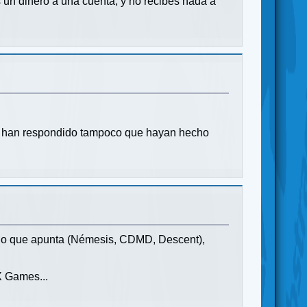
un dinero a una cuenta, y no recibes nada a
me han respondido tampoco que hayan hecho
a lo que apunta (Némesis, CDMD, Descent),
X Games...