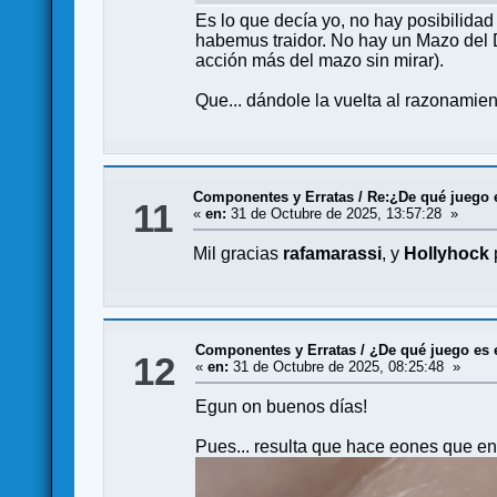
Es lo que decía yo, no hay posibilidad 
habemus traidor. No hay un Mazo del 
acción más del mazo sin mirar).
Que... dándole la vuelta al razonamient
Componentes y Erratas
/
Re:¿De qué juego e
11
«
en:
31 de Octubre de 2025, 13:57:28 »
Mil gracias
rafamarassi
, y
Hollyhock
p
Componentes y Erratas
/
¿De qué juego es 
12
«
en:
31 de Octubre de 2025, 08:25:48 »
Egun on buenos días!
Pues... resulta que hace eones que enc