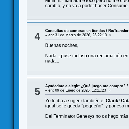
Mmmm... llamadme loco pero no me creo n
cambio, y no va a poder hacer Consumo n
Consultas de compras en tiendas
/
Re:Transfer
4
«
en:
31 de Marzo de 2026, 23:22:10 »
Buenas noches,
Nada... puse incluso una reclamación e
nada...
Ayudadme a elegir: ¿Qué juego me compro?
5
«
en:
09 de Enero de 2026, 12:11:23 »
Yo le iba a sugerir también el
Clank! Ca
igual se le queda "pequeño", y por eso me
Del Terminator Genesys no os hago más q