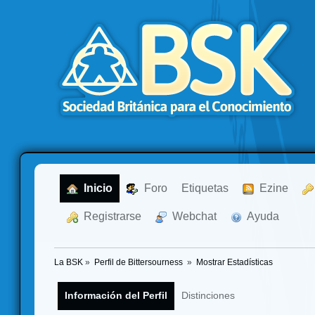
  Inicio
  Foro
Etiquetas
  Ezine
  Registrarse
  Webchat
  Ayuda
La BSK
»
Perfil de Bittersourness 
»
Mostrar Estadísticas
Información del Perfil
Distinciones