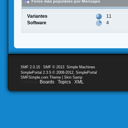
Foros más populares por Mensajes
Variantes
11
Software
4
SMF 2.0.15
|
SMF © 2013
,
Simple Machines
SimplePortal 2.3.5 © 2008-2012, SimplePortal
SMFSimple.com Theme | Skin Samp
Sitemap:
Boards
|
Topics
|
XML