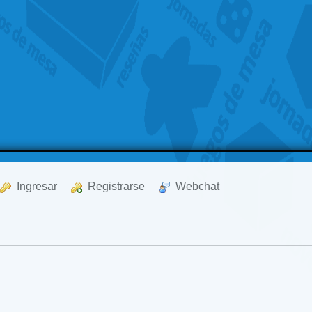
  Ingresar
  Registrarse
  Webchat