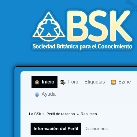
  Inicio
  Foro
Etiquetas
  Ezine
  Ayuda
La BSK
»
Perfil de razanon 
»
Resumen
Información del Perfil
Distinciones