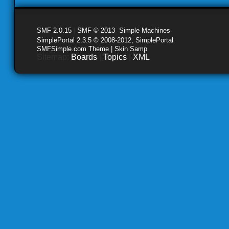
SMF 2.0.15
|
SMF © 2013
,
Simple Machines
SimplePortal 2.3.5 © 2008-2012, SimplePortal
SMFSimple.com Theme | Skin Samp
Sitemap:
Boards
|
Topics
|
XML