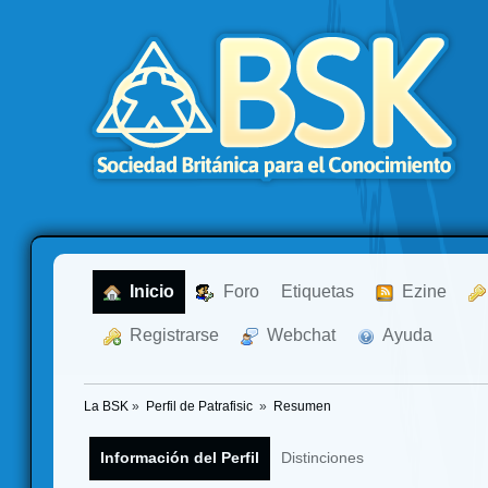
  Inicio
  Foro
Etiquetas
  Ezine
  Registrarse
  Webchat
  Ayuda
La BSK
»
Perfil de Patrafisic 
»
Resumen
Información del Perfil
Distinciones