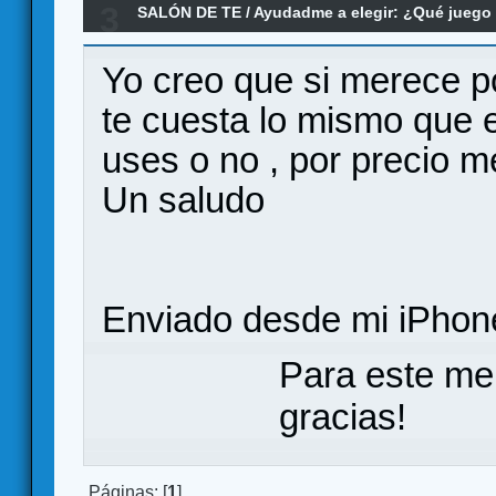
3
SALÓN DE TE
/
Ayudadme a elegir: ¿Qué jueg
pena el Carcassonne (Plus) a estas alturas de 
Yo creo que si merece p
te cuesta lo mismo que e
uses o no , por precio 
Un saludo
Enviado desde mi iPhone
Para este me
gracias!
Páginas: [
1
]