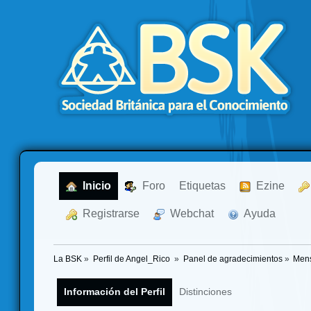
  Inicio
  Foro
Etiquetas
  Ezine
  Registrarse
  Webchat
  Ayuda
La BSK
»
Perfil de Angel_Rico 
»
Panel de agradecimientos
»
Mens
Información del Perfil
Distinciones