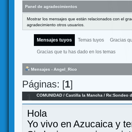
Panel de agradecimientos
Mostrar los mensajes que están relacionados con el gra
agradecimiento otros usuarios.
Mensajes tuyos
Temas tuyos
Gracias q
Gracias que tu has dado en los temas
Mensajes - Angel_Rico
Páginas: [
1
]
1
COMUNIDAD
/
Castilla la Mancha
/
Re:Sondeo d
en Toledo
Hola
Yo vivo en Azucaica y ten