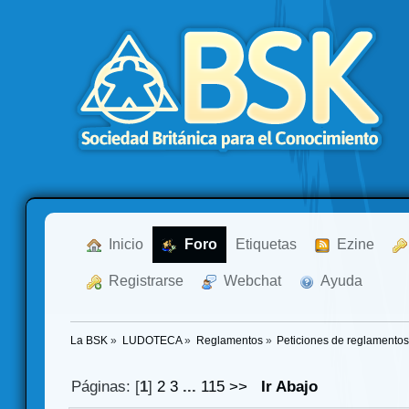
  Inicio
  Foro
Etiquetas
  Ezine
  Registrarse
  Webchat
  Ayuda
La BSK
»
LUDOTECA
»
Reglamentos
»
Peticiones de reglamento
Páginas: [
1
]
2
3
...
115
>>
Ir Abajo