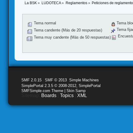
La BSK
»
LUDOTECA
»
Reglamentos
»
Peticiones de reglament
Tema normal
Tema blo
Tema fija
Tema candente (Más de 20 respuestas)
Encuest
Tema muy candente (Más de 50 respuestas)
SMF 2.0.15
|
SMF © 2013
,
Simple Machines
SimplePortal 2.3.5 © 2008-2012, SimplePortal
SMFSimple.com Theme | Skin Samp
Sitemap:
Boards
|
Topics
|
XML