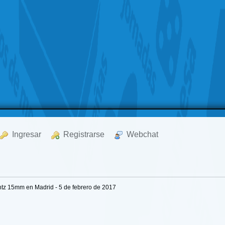
  Ingresar
  Registrarse
  Webchat
tz 15mm en Madrid - 5 de febrero de 2017