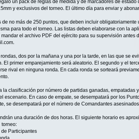
regalo un pack de reglas de medida y de marcadores de estado de
5mm y exclusivos del torneo. El último día para enviar y abonar
tas de no más de 250 puntos, que deben incluir obligatoriament
misma para todo el torneo. Las listas deben elaborarse con la apl
y mandar el archivo PDF del ejército para su supervisión antes de
il.com.
s rondas, dos por la mañana y una por la tarde, en las que se ev
. El primer emparejamiento será aleatorio. El segundo y el ter
rse rival en ninguna ronda. En cada ronda se sorteará previamen
nto.
a la clasificación por número de partidas ganadas, empatadas y
del escenario. En caso de empate, se desempatará por los Punto
ate, se desempatará por el número de Comandantes asesinados 
tendrán una duración de dos horas. El siguiente horario es apro
 torneo:
 de Participantes
Ronda