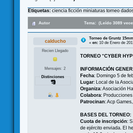
Etiquetas:
ciencia ficción
miniaturas
torneo
dado
Autor
Tema: (Leído 3089 vece
Torneo de Gruntz 15mm 
calducho
«
en:
10 de Enero de 201
Recien Llegado
TORNEO “CYBER HYP
Mensajes: 2
INFORMACIÓN GENE
Fecha
: Domingo 5 de fe
Distinciones
Lugar
: Local de la Asoc
Organiza
: Asociación 
Colabora
: Producciones
Patrocinan
: Acp Games,
BASES DEL TORNEO:
Cuota de inscripción
: 
de ejército enviada. El h