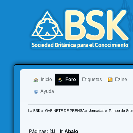
  Inicio
  Foro
Etiquetas
  Ezine
  Ayuda
La BSK
»
GABINETE DE PRENSA
»
Jornadas
»
Torneo de Grun
Páginas: [
1
]
Ir Abajo