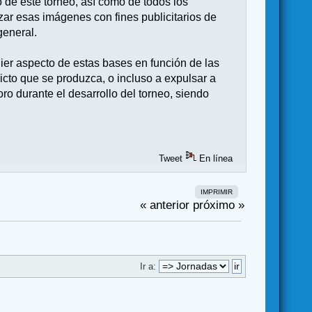
 de este torneo, así como de todos los
izar esas imágenes con fines publicitarios de
general.
uier aspecto de estas bases en función de las
licto que se produzca, o incluso a expulsar a
o durante el desarrollo del torneo, siendo
Tweet
En línea
IMPRIMIR
« anterior
próximo »
Ir a: