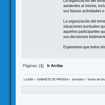
La organización del torn
asistentes al mismo, incl
sus futuras actividades o
La organización del torne
situaciones puntuales que
aquellos participantes q
sus decisiones totalment
Esperamos que todos disf
Páginas: [
1
]
Ir Arriba
La BSK
»
GABINETE DE PRENSA
»
Jornadas
»
Torneo de Gru