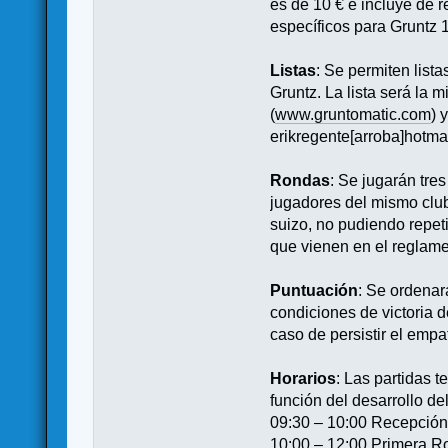
es de 10 € e incluye de 
específicos para Gruntz 1
Listas
: Se permiten lis
Gruntz. La lista será la 
(
www.gruntomatic.com
) 
erikregente[arroba]hotma
Rondas
: Se jugarán tre
jugadores del mismo club
suizo, no pudiendo repeti
que vienen en el reglame
Puntuación
: Se ordenar
condiciones de victoria 
caso de persistir el emp
Horarios
: Las partidas 
función del desarrollo del
09:30 – 10:00 Recepción
10:00 – 12:00 Primera 