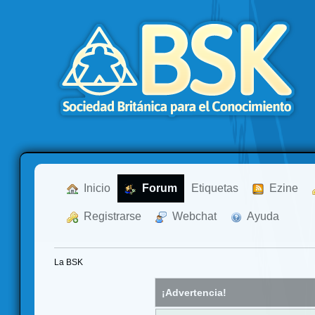
  Inicio
  Forum
Etiquetas
  Ezine
  Registrarse
  Webchat
  Ayuda
La BSK
¡Advertencia!