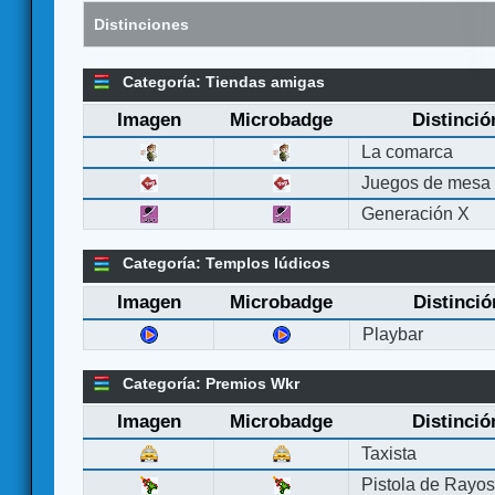
Distinciones
Categoría: Tiendas amigas
Imagen
Microbadge
Distinció
La comarca
Juegos de mesa
Generación X
Categoría: Templos lúdicos
Imagen
Microbadge
Distinció
Playbar
Categoría: Premios Wkr
Imagen
Microbadge
Distinció
Taxista
Pistola de Rayo