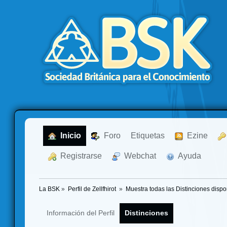
  Inicio
  Foro
Etiquetas
  Ezine
  Registrarse
  Webchat
  Ayuda
La BSK
»
Perfil de Zellfhirot 
»
Muestra todas las Distinciones dispo
Información del Perfil
Distinciones