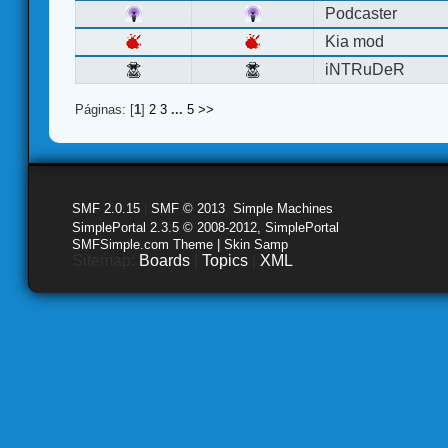
Podcaster
Kia mod
iNTRuDeR
Páginas: [
1
]
2
3
...
5
>>
SMF 2.0.15
|
SMF © 2013
,
Simple Machines
SimplePortal 2.3.5 © 2008-2012, SimplePortal
SMFSimple.com Theme | Skin Samp
Sitemap:
Boards
|
Topics
|
XML