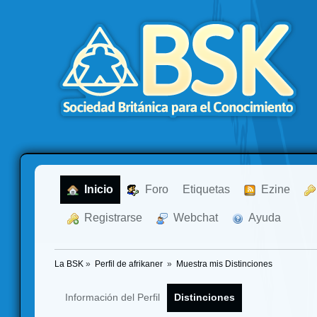
  Inicio
  Foro
Etiquetas
  Ezine
  Registrarse
  Webchat
  Ayuda
La BSK
»
Perfil de afrikaner 
»
Muestra mis Distinciones
Información del Perfil
Distinciones