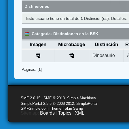
Distinciones
Este usuario tiene un total de
1
Distinción(es). Detalles:
Categoría: Distinciones en la BSK
Imagen
Microbadge
Distinción
R
Dinosaurio
Páginas: [
1
]
SMF 2.0.15
|
SMF © 2013
,
Simple Machines
SimplePortal 2.3.5 © 2008-2012, SimplePortal
SMFSimple.com Theme | Skin Samp
Sitemap:
Boards
|
Topics
|
XML