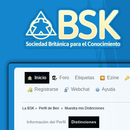
  Inicio
  Foro
Etiquetas
  Ezine
  Registrarse
  Webchat
  Ayuda
La BSK
»
Perfil de Ben 
»
Muestra mis Distinciones
Información del Perfil
Distinciones