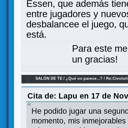
Essen, que además tiene
entre jugadores y nuevo
desbalancee el juego, q
está.
Para este me
un gracias!
2
SALÓN DE TE
/
¿Qué os parece...?
/
Re:Civolut
Cita de: Lapu en 17 de Nov
He podido jugar una segund
momento, mis inmejorables 