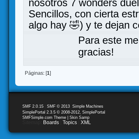
nosotros 7 wonders duel 
Sencillos, con cierta es
algo hay 🤣) y te dejan 
Para este me
gracias!
Páginas: [
1
]
SMF 2.0.15
|
SMF © 2013
,
Simple Machines
SimplePortal 2.3.5 © 2008-2012, SimplePortal
SMFSimple.com Theme | Skin Samp
Sitemap:
Boards
|
Topics
|
XML