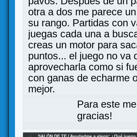
pavos. Después de un pa
otra a dos me parece un
su rango. Partidas con 
juegas cada una a buscar
creas un motor para saca
puntos... el juego no va
aprovecharla como si fue
con ganas de echarme ot
mejor.
Para este me
gracias!
SALÓN DE TE
/
Ayudadme a elegir: ¿Qué jueg