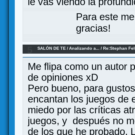
le vas viendo la profund
Para este me
gracias!
5
SALÓN DE TE
/
Analizando a...
/
Re:Stephan Fel
bien desarrollados?
Me flipa como un autor p
de opiniones xD
Pero bueno, para gustos 
encantan los juegos de 
miedo por las críticas a
juegos, y después no m
de los que he probado. 