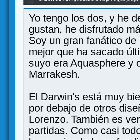
4
Re:Marrakesh (Feld) vs Darwin's Journey
Yo tengo los dos, y he 
gustan, he disfrutado m
Soy un gran fanático de 
mejor que ha sacado últ
suyo era Aquasphere y c
Marrakesh.
El Darwin's está muy bie
por debajo de otros dise
Lorenzo. También es ve
partidas. Como casi tod