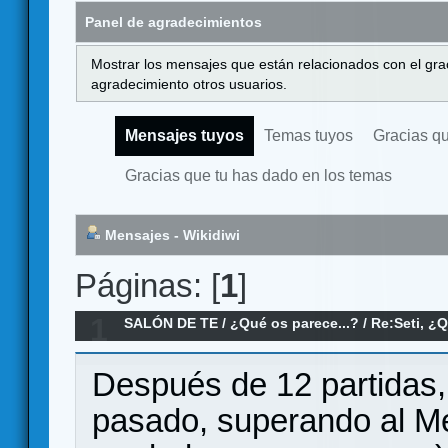
Panel de agradecimientos
Mostrar los mensajes que están relacionados con el gra
agradecimiento otros usuarios.
Mensajes tuyos
Temas tuyos
Gracias q
Gracias que tu has dado en los temas
Mensajes - Wikidiwi
Páginas: [
1
]
1
SALÓN DE TE
/
¿Qué os parece...?
/
Re:Seti, ¿
Después de 12 partidas,
pasado, superando al Me