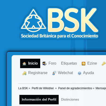
  Inicio
  Foro
Etiquetas
  Ezine
  Registrarse
  Webchat
  Ayuda
La BSK
»
Perfil de Wikidiwi 
»
Panel de agradecimientos
»
Mensaje
Información del Perfil
Distinciones