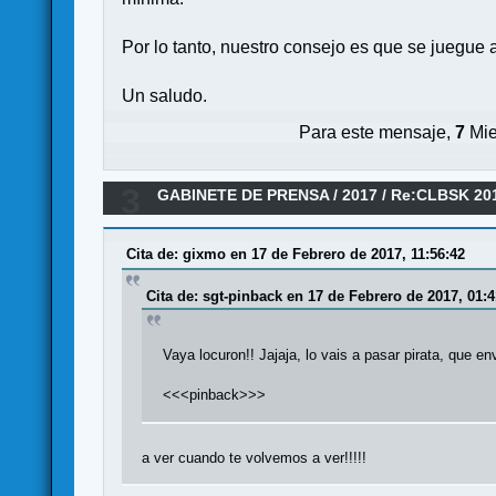
Por lo tanto, nuestro consejo es que se juegue a
Un saludo.
Para este mensaje,
7
Mie
3
GABINETE DE PRENSA
/
2017
/
Re:CLBSK 20
Cita de: gixmo en 17 de Febrero de 2017, 11:56:42
Cita de: sgt-pinback en 17 de Febrero de 2017, 01:4
Vaya locuron!! Jajaja, lo vais a pasar pirata, que en
<<<pinback>>>
a ver cuando te volvemos a ver!!!!!