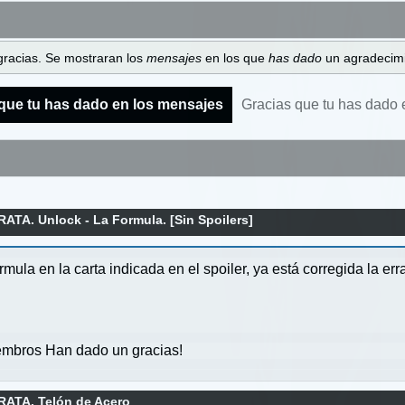
gracias. Se mostraran los
mensajes
en los que
has dado
un agradecimi
que tu has dado en los mensajes
Gracias que tu has dado 
ATA. Unlock - La Formula. [Sin Spoilers]
ula en la carta indicada en el spoiler, ya está corregida la erra
mbros Han dado un gracias!
RATA. Telón de Acero