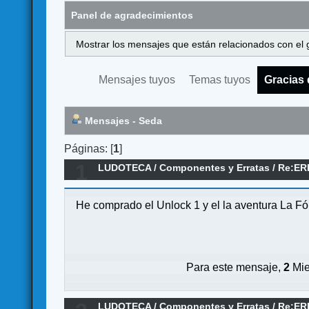
Panel de agradecimientos
Mostrar los mensajes que están relacionados con el 
Mensajes tuyos
Temas tuyos
Gracias 
Mensajes - Seda
Páginas: [
1
]
1
LUDOTECA
/
Componentes y Erratas
/
Re:ERR
He comprado el Unlock 1 y el la aventura La Fórm
Para este mensaje,
2
Mie
LUDOTECA
/
Componentes y Erratas
/
Re:ER