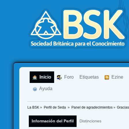
  Inicio
  Foro
Etiquetas
  Ezine
  Ayuda
La BSK
»
Perfil de Seda 
»
Panel de agradecimientos
»
Gracias
Información del Perfil
Distinciones