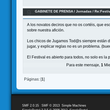
9
GABINETE DE PRENSA
/
Jornadas
/
Re:Festi
A los novatos deciros que no os cortéis, que eso
sobre nuestra afición.
Los chicos de Jugamos Tod@s siempre están dis
jugar, y explicar reglas no es un problema. (bue
El Festival es abierto para todos, no solo es la 
Para este mensaje,
1
Mie
Páginas: [
1
]
SMF 2.0.15
|
SMF © 2013
,
Simple Machines