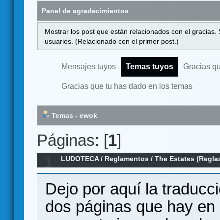
Panel de agradecimientos
Mostrar los post que están relacionados con el gracias.
usuarios. (Relacionado con el primer post.)
Mensajes tuyos
Temas tuyos
Gracias q
Gracias que tu has dado en los temas
Temas - ewok
Páginas: [
1
]
1
LUDOTECA
/
Reglamentos
/
The Estates (Regla
Dejo por aquí la traduc
dos páginas que hay en 