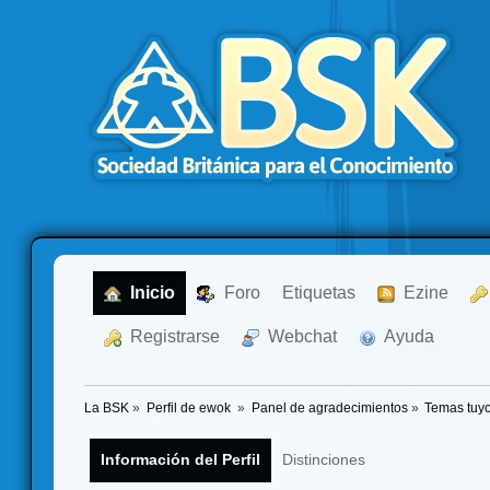
  Inicio
  Foro
Etiquetas
  Ezine
  Registrarse
  Webchat
  Ayuda
La BSK
»
Perfil de ewok 
»
Panel de agradecimientos
»
Temas tuy
Información del Perfil
Distinciones