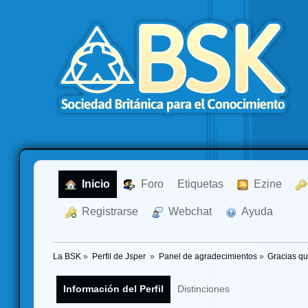
  Inicio
  Foro
Etiquetas
  Ezine
  Registrarse
  Webchat
  Ayuda
La BSK
»
Perfil de Jsper 
»
Panel de agradecimientos
»
Gracias qu
Información del Perfil
Distinciones