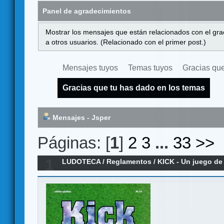
Panel de agradecimientos
Mostrar los mensajes que están relacionados con el gra
a otros usuarios. (Relacionado con el primer post.)
Mensajes tuyos
Temas tuyos
Gracias que
Gracias que tu has dado en los temas
Mensajes - Jsper
Páginas: [
1
]
2
3
...
33
>>
1
LUDOTECA
/
Reglamentos
/
KICK - Un juego de 
Reglamento en español