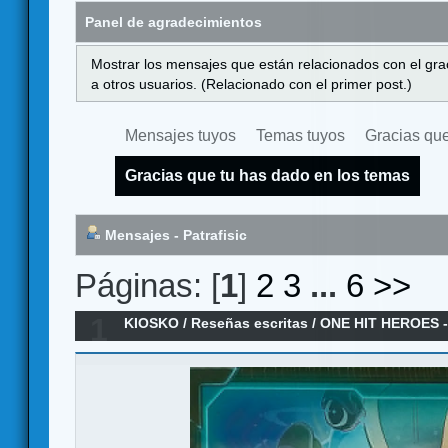
Panel de agradecimientos
Mostrar los mensajes que están relacionados con el gra
a otros usuarios. (Relacionado con el primer post.)
Mensajes tuyos
Temas tuyos
Gracias que
Gracias que tu has dado en los temas
Mensajes - Patrafisic
Páginas: [
1
]
2
3
...
6
>>
1
KIOSKO
/
Reseñas escritas
/
ONE HIT HEROES - 