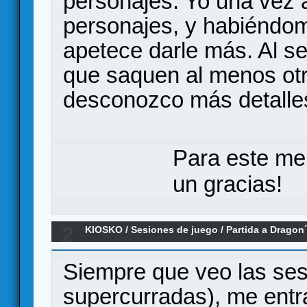
personajes. Yo una vez 
personajes, y habiéndo
apetece darle más. Al s
que saquen al menos ot
desconozco más detalles,
Para este me
un gracias!
2
KIOSKO
/
Sesiones de juego
/
Partida a Drago
Siempre que veo las se
supercurradas), me entr