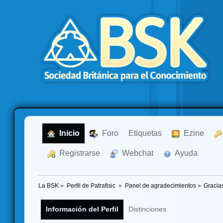
  Inicio
  Foro
Etiquetas
  Ezine
  Registrarse
  Webchat
  Ayuda
La BSK
»
Perfil de Patrafisic 
»
Panel de agradecimientos
»
Gracia
Información del Perfil
Distinciones