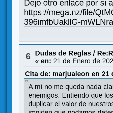
Dejo otro enlace por si 
https://mega.nz/file/
396imfbUakllG-mWLNr
Dudas de Reglas
/
Re:R
6
«
en:
21 de Enero de 202
Cita de: marjualeon en 21 
A mí no me queda nada clar
enemigos. Entiendo que lo
duplicar el valor de nuestr
impiden que podamos defen