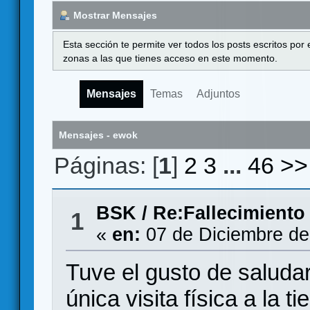
Mostrar Mensajes
Esta sección te permite ver todos los posts escritos por
zonas a las que tienes acceso en este momento.
Mensajes
Temas
Adjuntos
Mensajes - ewok
Páginas: [
1
]
2
3
...
46
>>
BSK
/
Re:Fallecimiento
1
«
en:
07 de Diciembre de
Tuve el gusto de saluda
única visita física a la t