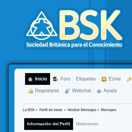
  Inicio
  Foro
Etiquetas
  Ezine
  Registrarse
  Webchat
  Ayuda
La BSK
»
Perfil de ewok 
»
Mostrar Mensajes
»
Mensajes
Información del Perfil
Distinciones