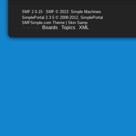
SMF 2.0.15
|
SMF © 2013
,
Simple Machines
SimplePortal 2.3.5 © 2008-2012, SimplePortal
SMFSimple.com Theme | Skin Samp
Sitemap:
Boards
|
Topics
|
XML