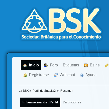
  Inicio
  Foro
Etiquetas
  Ezine
  Registrarse
  Webchat
  Ayuda
La BSK
»
Perfil de Snacky2 
»
Resumen
Información del Perfil
Distinciones